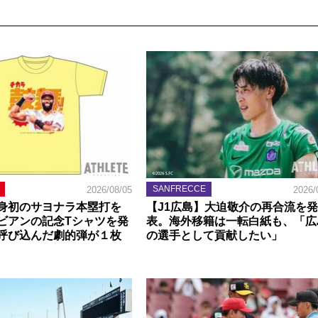
SANFRECCE
2026/08/05
2026/
身初のサヨナラ本塁打を
【J1広島】大迫敬介の再合流を発
ビアンの記念Tシャツを発
表。海外移籍は一転白紙も、「広
呼び込んだ劇的弾が１枚
の選手として貢献したい」