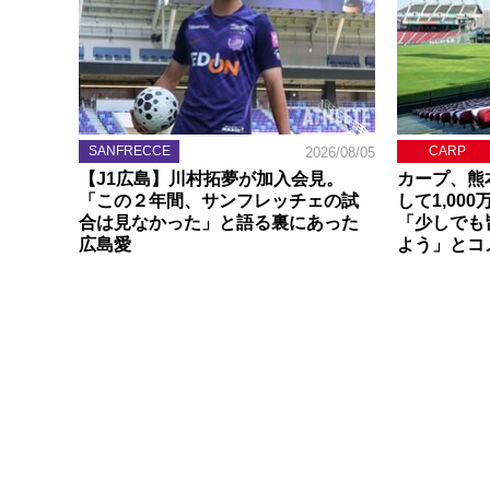
SANFRECCE
CARP
2026/08/05
【J1広島】川村拓夢が加入会見。
カープ、熊
「この２年間、サンフレッチェの試
して1,00
合は見なかった」と語る裏にあった
「少しでも
広島愛
よう」とコ