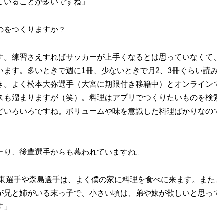
ていることが多いですね」
のをつくりますか？
す。練習さえすればサッカーが上手くなるとは思っていなくて
ます。多いときで週に1冊、少ないときで月2、3冊ぐらい読
き。よく松本大弥選手（大宮に期限付き移籍中）とオンライン
スも溜まりますが（笑）。料理はアプリでつくりたいものを検
どいろいろですね。ボリュームや味を意識した料理ばかりなの
」
たり、後輩選手からも慕われていますね。
東選手や森島選手は、よく僕の家に料理を食べに来ます。また
が兄と姉がいる末っ子で、小さい頃は、弟や妹が欲しいと思っ
す」