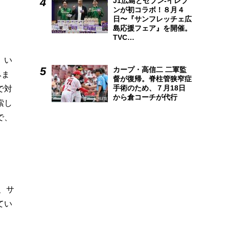
J1広島とセブン-イレブ
ンが初コラボ！８月４
日〜『サンフレッチェ広
島応援フェア』を開催。
TVC…
、い
カープ・高信二 二軍監
みま
督が復帰。脊柱管狭窄症
手術のため、７月18日
で対
から倉コーチが代行
索し
で、
、サ
てい