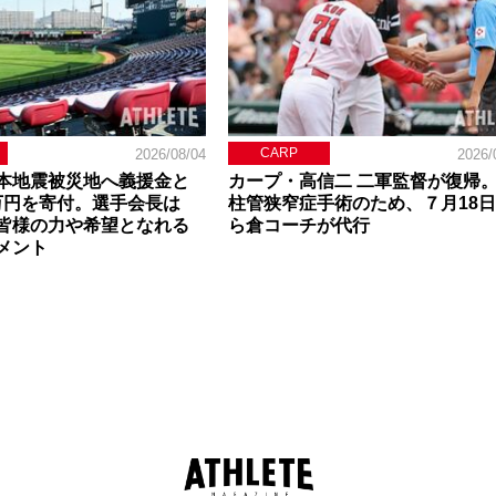
CARP
2026/08/04
2026/
本地震被災地へ義援金と
カープ・高信二 二軍監督が復帰
0万円を寄付。選手会長は
柱管狭窄症手術のため、７月18
皆様の力や希望となれる
ら倉コーチが代行
メント