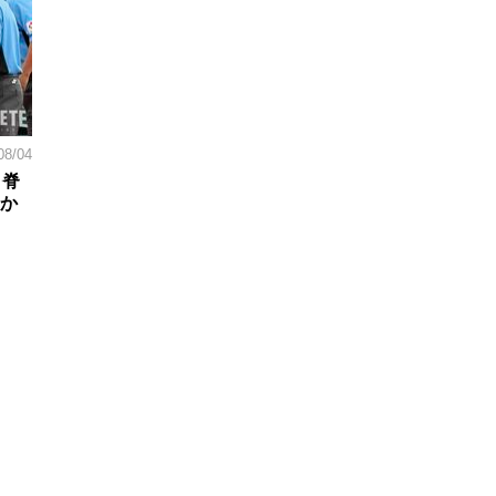
08/04
。脊
日か