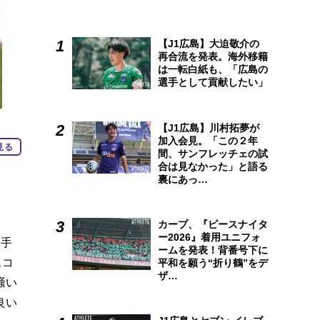
【J1広島】大迫敬介の
再合流を発表。海外移籍
は一転白紙も、「広島の
選手として貢献したい」
【J1広島】川村拓夢が
加入会見。「この２年
見る
間、サンフレッチェの試
合は見なかった」と語る
裏にあっ…
カープ、『ピースナイタ
ー2026』着用ユニフォ
選手
ームを発表！背番号下に
スコ
平和を願う“折り鶴”をデ
ザ…
騒い
良い