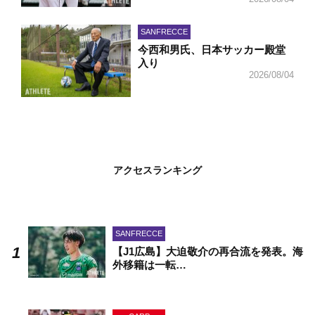
SANFRECCE
今西和男氏、日本サッカー殿堂
入り
2026/08/04
アクセスランキング
SANFRECCE
【J1広島】大迫敬介の再合流を発表。海
外移籍は一転…