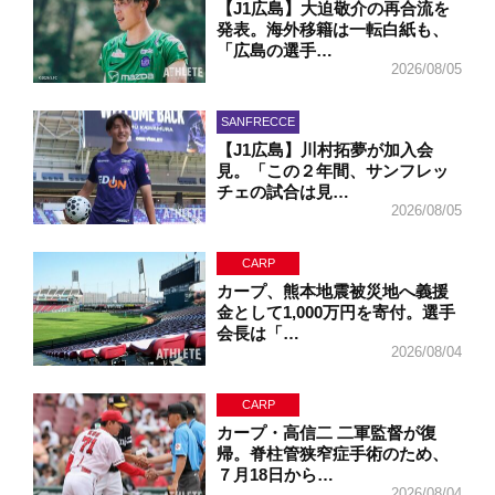
【J1広島】大迫敬介の再合流を
発表。海外移籍は一転白紙も、
「広島の選手…
2026/08/05
SANFRECCE
【J1広島】川村拓夢が加入会
見。「この２年間、サンフレッ
チェの試合は見…
2026/08/05
CARP
カープ、熊本地震被災地へ義援
金として1,000万円を寄付。選手
会長は「…
2026/08/04
CARP
カープ・高信二 二軍監督が復
帰。脊柱管狭窄症手術のため、
７月18日から…
2026/08/04