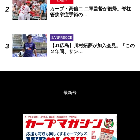
CARP
カープ・高信二 二軍監督が復帰。脊柱
管狭窄症手術の…
SANFRECCE
【J1広島】川村拓夢が加入会見。「この
２年間、サン…
最新号