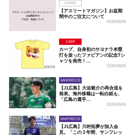
OTHER
【アスリートマガジン】お盆期
間中のご注文について
2026/08/06
CARP
カープ、自身初のサヨナラ本塁
打を放ったファビアンの記念Tシ
ャツを発売！…
2026/08/05
SANFRECCE
【J1広島】大迫敬介の再合流を
発表。海外移籍は一転白紙も、
「広島の選手…
2026/08/05
SANFRECCE
【J1広島】川村拓夢が加入会
見。「この２年間、サンフレッ