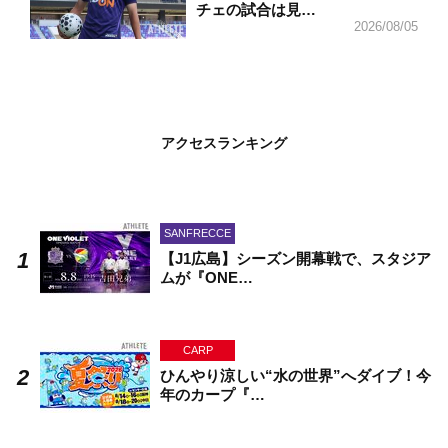
チェの試合は見…
2026/08/05
アクセスランキング
SANFRECCE
【J1広島】シーズン開幕戦で、スタジア
ムが『ONE…
CARP
ひんやり涼しい“水の世界”へダイブ！今
年のカープ『…