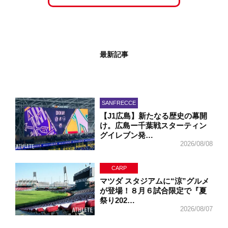
最新記事
SANFRECCE
【J1広島】新たなる歴史の幕開
け。広島ー千葉戦スターティン
グイレブン発…
2026/08/08
CARP
マツダ スタジアムに“涼”グルメ
が登場！８月６試合限定で『夏
祭り202…
2026/08/07