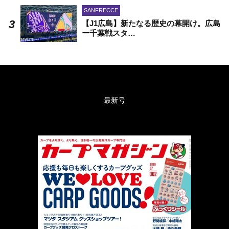
SANFRECCE
【J1広島】新たなる歴史の幕開け。広島
ー千葉戦スタ…
最新号