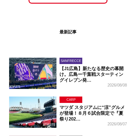
最新記事
SANFRECCE
【J1広島】新たなる歴史の幕開
け。広島ー千葉戦スターティン
グイレブン発…
2026/08/08
CARP
マツダ スタジアムに“涼”グルメ
が登場！８月６試合限定で『夏
祭り202…
2026/08/07