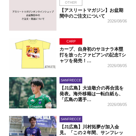
OTHER
【アスリートマガジン】お盆期
間中のご注文について
2026/08/06
CARP
カープ、自身初のサヨナラ本塁
打を放ったファビアンの記念Tシ
ャツを発売！…
2026/08/05
SANFRECCE
【J1広島】大迫敬介の再合流を
発表。海外移籍は一転白紙も、
「広島の選手…
2026/08/05
SANFRECCE
【J1広島】川村拓夢が加入会
見。「この２年間、サンフレッ