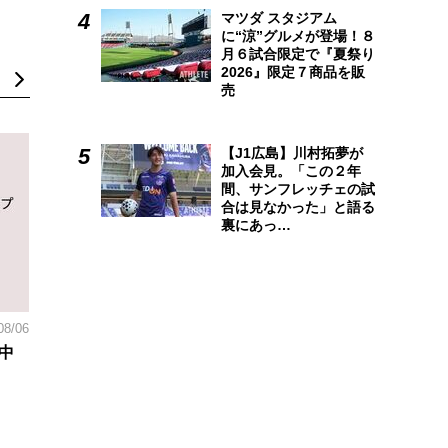
マツダ スタジアム
に“涼”グルメが登場！８
月６試合限定で『夏祭り
2026』限定７商品を販
売
【J1広島】川村拓夢が
加入会見。「この２年
間、サンフレッチェの試
合は見なかった」と語る
裏にあっ…
08/06
中