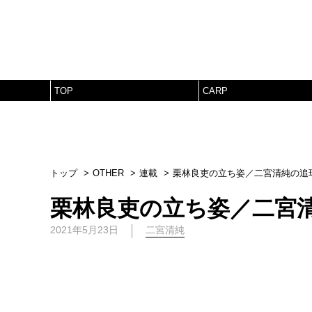
TOP
CARP
トップ
OTHER
連載
栗林良吏の立ち姿／二宮清純の追
栗林良吏の立ち姿／二宮
2021年5月23日
二宮清純