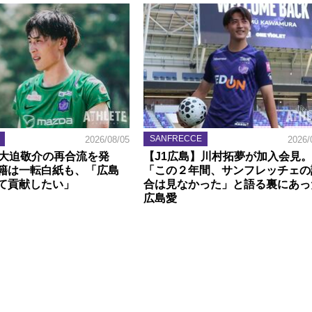
SANFRECCE
2026/08/05
2026/
】大迫敬介の再合流を発
【J1広島】川村拓夢が加入会見。
籍は一転白紙も、「広島
「この２年間、サンフレッチェの
て貢献したい」
合は見なかった」と語る裏にあっ
広島愛