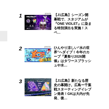
【J1広島】シーズン開
幕戦で、スタジアムが
『ONE VIOLET』に染ま
る特別演出を実施！ス
ペ…
ひんやり涼しい“水の世
界”へダイブ！今年のカ
ープ『夏祭り2026開
催』はタワースプラッシ
ュや水…
【J1広島】新たなる歴
史の幕開け。広島ー千葉
戦スターティングイレブ
ン発表！GKは大内が先
発、復…