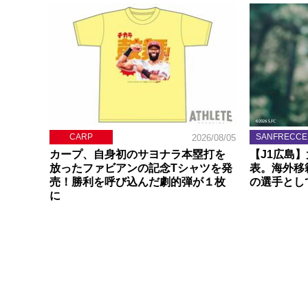
CARP
SANFRECCE
2026/08/05
カープ、自身初のサヨナラ本塁打を
【J1広島
放ったファビアンの記念Tシャツを発
表。海外移
売！勝利を呼び込んだ劇的弾が１枚
の選手とし
に