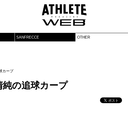
SANFRECCE
OTHER
球カープ
清純の追球カープ