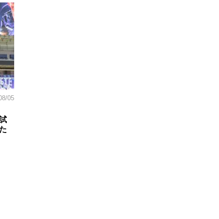
08/05
試
た