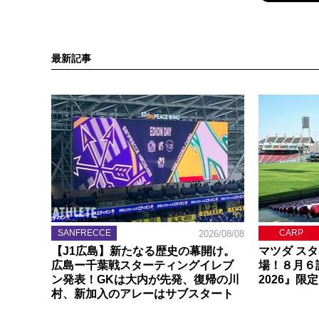
最新記事
SANFRECCE
CARP
2026/08/08
【J1広島】新たなる歴史の幕開け。
マツダ ス
広島ー千葉戦スターティングイレブ
場！８月６
ン発表！GKは大内が先発、復帰の川
2026』限
村、新加入のアレーはサブスタート