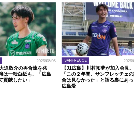
SANFRECCE
2026/08/05
2026/
】大迫敬介の再合流を発
【J1広島】川村拓夢が加入会見。
籍は一転白紙も、「広島
「この２年間、サンフレッチェの
て貢献したい」
合は見なかった」と語る裏にあっ
広島愛