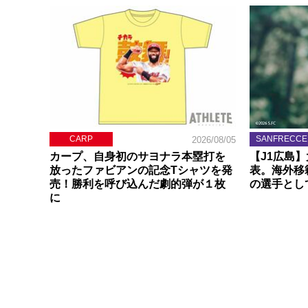
CARP
SANFRECCE
2026/08/05
カープ、自身初のサヨナラ本塁打を
【J1広島
放ったファビアンの記念Tシャツを発
表。海外移
売！勝利を呼び込んだ劇的弾が１枚
の選手とし
に