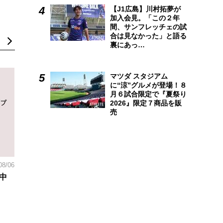
【J1広島】川村拓夢が
加入会見。「この２年
間、サンフレッチェの試
合は見なかった」と語る
裏にあっ…
マツダ スタジアム
に“涼”グルメが登場！８
月６試合限定で『夏祭り
2026』限定７商品を販
売
08/06
中