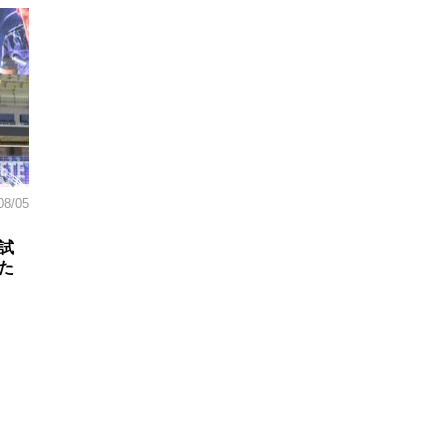
08/05
試
た