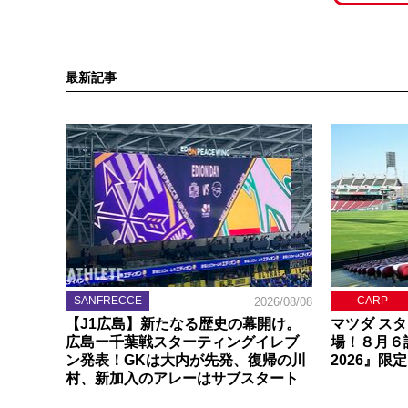
最新記事
SANFRECCE
CARP
2026/08/08
【J1広島】新たなる歴史の幕開け。
マツダ ス
広島ー千葉戦スターティングイレブ
場！８月６
ン発表！GKは大内が先発、復帰の川
2026』限
村、新加入のアレーはサブスタート