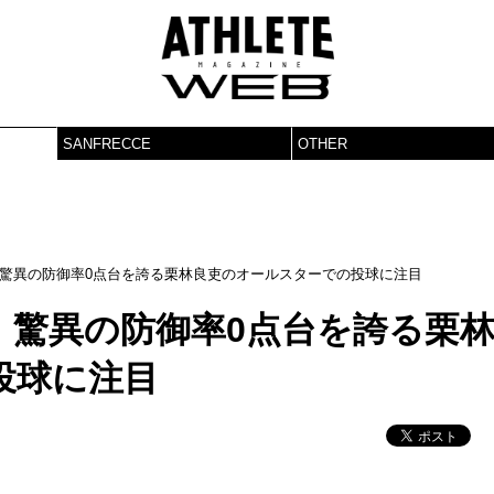
SANFRECCE
OTHER
驚異の防御率0点台を誇る栗林良吏のオールスターでの投球に注目
。驚異の防御率0点台を誇る栗
投球に注目