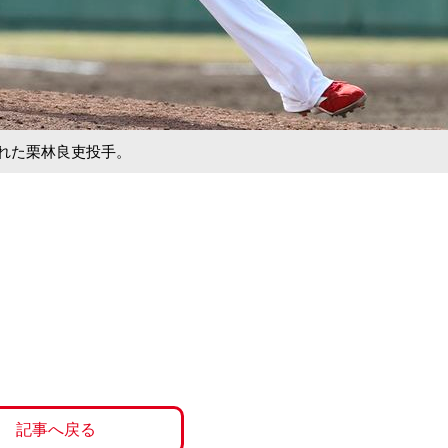
された栗林良吏投手。
記事へ戻る