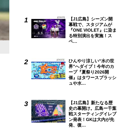
【J1広島】シーズン開
幕戦で、スタジアムが
『ONE VIOLET』に染ま
る特別演出を実施！ス
ペ…
ひんやり涼しい“水の世
界”へダイブ！今年のカ
ープ『夏祭り2026開
催』はタワースプラッシ
ュや水…
【J1広島】新たなる歴
史の幕開け。広島ー千葉
戦スターティングイレブ
ン発表！GKは大内が先
発、復…