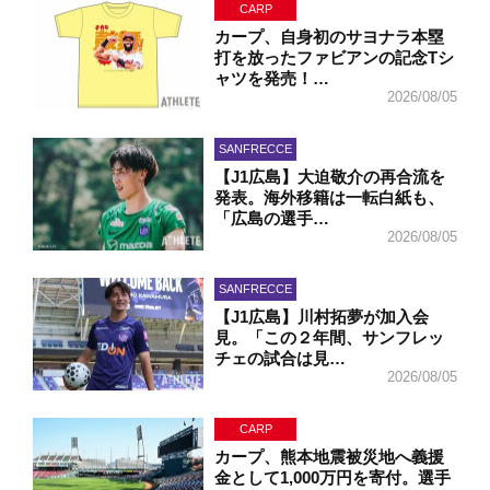
CARP
カープ、自身初のサヨナラ本塁
打を放ったファビアンの記念Tシ
ャツを発売！…
2026/08/05
SANFRECCE
【J1広島】大迫敬介の再合流を
発表。海外移籍は一転白紙も、
「広島の選手…
2026/08/05
SANFRECCE
【J1広島】川村拓夢が加入会
見。「この２年間、サンフレッ
チェの試合は見…
2026/08/05
CARP
カープ、熊本地震被災地へ義援
金として1,000万円を寄付。選手