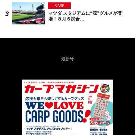
CARP
マツダ スタジアムに“涼”グルメが登
場！８月６試合…
最新号