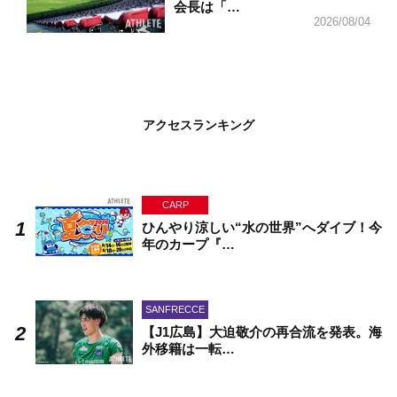
会長は「…
2026/08/04
アクセスランキング
CARP
ひんやり涼しい“水の世界”へダイブ！今
年のカープ『…
SANFRECCE
【J1広島】大迫敬介の再合流を発表。海
外移籍は一転…