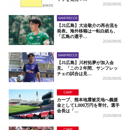
2026/08/05
SANFRECCE
【J1広島】大迫敬介の再合流を
発表。海外移籍は一転白紙も、
「広島の選手…
2026/08/05
SANFRECCE
【J1広島】川村拓夢が加入会
見。「この２年間、サンフレッ
チェの試合は見…
2026/08/05
CARP
カープ、熊本地震被災地へ義援
金として1,000万円を寄付。選手
会長は「…
2026/08/04
CARP