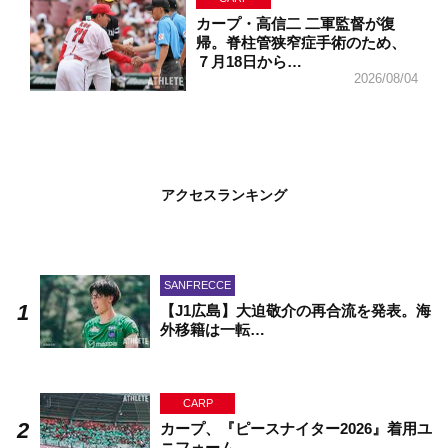
カープ・高信二 二軍監督が復
帰。脊柱管狭窄症手術のため、
７月18日から…
2026/08/04
アクセスランキング
SANFRECCE
【J1広島】大迫敬介の再合流を発表。海
外移籍は一転…
CARP
カープ、『ピースナイター2026』着用ユ
ニフォーム…