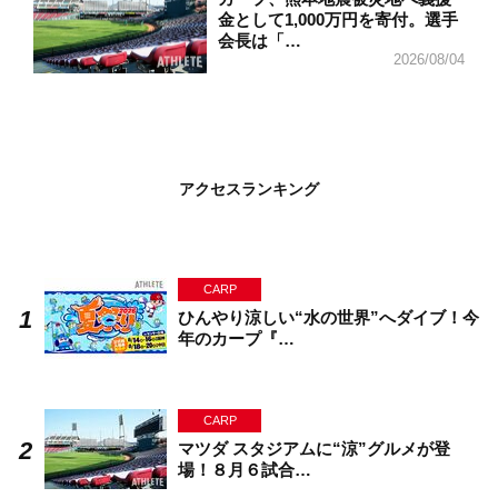
金として1,000万円を寄付。選手
会長は「…
2026/08/04
アクセスランキング
CARP
ひんやり涼しい“水の世界”へダイブ！今
年のカープ『…
CARP
マツダ スタジアムに“涼”グルメが登
場！８月６試合…