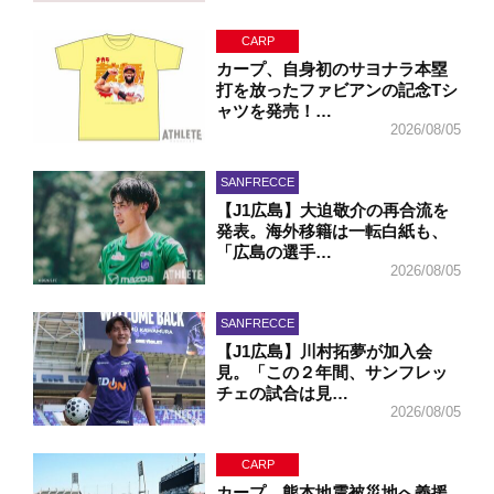
CARP
カープ、自身初のサヨナラ本塁
打を放ったファビアンの記念Tシ
ャツを発売！…
2026/08/05
SANFRECCE
【J1広島】大迫敬介の再合流を
発表。海外移籍は一転白紙も、
「広島の選手…
2026/08/05
SANFRECCE
【J1広島】川村拓夢が加入会
見。「この２年間、サンフレッ
チェの試合は見…
2026/08/05
CARP
カープ、熊本地震被災地へ義援