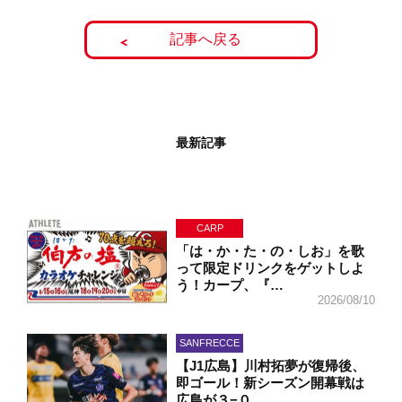
記事へ戻る
最新記事
CARP
「は・か・た・の・しお」を歌
って限定ドリンクをゲットしよ
う！カープ、『…
2026/08/10
SANFRECCE
【J1広島】川村拓夢が復帰後、
即ゴール！新シーズン開幕戦は
広島が３−０…