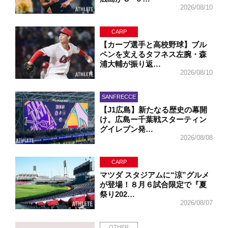
2026/08/10
CARP
【カープ選手と高校野球】ブル
ペンを支えるタフネス左腕・森
浦大輔が振り返…
2026/08/10
SANFRECCE
【J1広島】新たなる歴史の幕開
け。広島ー千葉戦スターティン
グイレブン発…
2026/08/08
CARP
マツダ スタジアムに“涼”グルメ
が登場！８月６試合限定で『夏
祭り202…
2026/08/07
OTHER