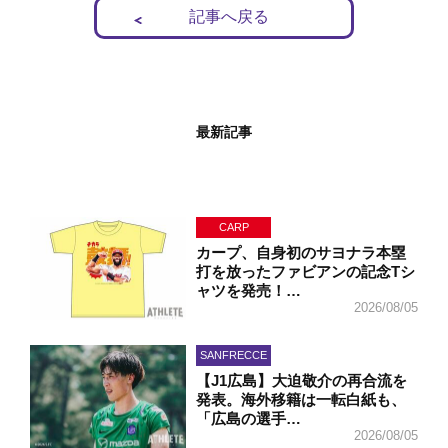
記事へ戻る
最新記事
CARP
カープ、自身初のサヨナラ本塁
打を放ったファビアンの記念Tシ
ャツを発売！…
2026/08/05
SANFRECCE
【J1広島】大迫敬介の再合流を
発表。海外移籍は一転白紙も、
「広島の選手…
2026/08/05