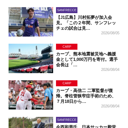
SANFRECCE
【J1広島】川村拓夢が加入会
見。「この２年間、サンフレッ
チェの試合は見…
2026/08/05
CARP
カープ、熊本地震被災地へ義援
金として1,000万円を寄付。選手
会長は「…
2026/08/04
CARP
カープ・高信二 二軍監督が復
帰。脊柱管狭窄症手術のため、
７月18日から…
2026/08/04
SANFRECCE
今西和男氏、日本サッカー殿堂