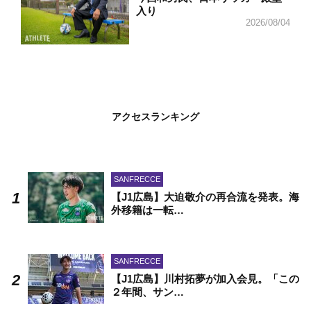
入り
2026/08/04
アクセスランキング
SANFRECCE
【J1広島】大迫敬介の再合流を発表。海
外移籍は一転…
SANFRECCE
【J1広島】川村拓夢が加入会見。「この
２年間、サン…