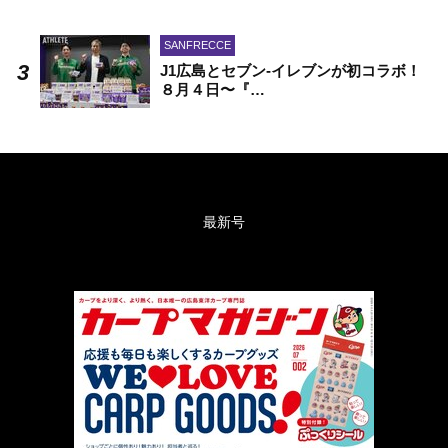
SANFRECCE
J1広島とセブン-イレブンが初コラボ！
８月４日〜『…
最新号