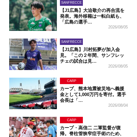
SANFRECCE
【J1広島】大迫敬介の再合流を
発表。海外移籍は一転白紙も、
「広島の選手…
2026/08/05
SANFRECCE
【J1広島】川村拓夢が加入会
見。「この２年間、サンフレッ
チェの試合は見…
2026/08/05
CARP
カープ、熊本地震被災地へ義援
金として1,000万円を寄付。選手
会長は「…
2026/08/04
CARP
カープ・高信二 二軍監督が復
帰。脊柱管狭窄症手術のため、