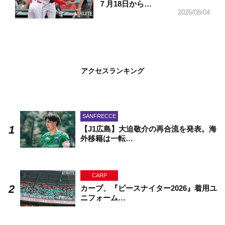
７月18日から…
2026/08/04
アクセスランキング
SANFRECCE
【J1広島】大迫敬介の再合流を発表。海
外移籍は一転…
CARP
カープ、『ピースナイター2026』着用ユ
ニフォーム…