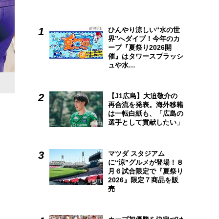
ひんやり涼しい“水の世
界”へダイブ！今年のカ
ープ『夏祭り2026開
催』はタワースプラッシ
ュや水…
【J1広島】大迫敬介の
再合流を発表。海外移籍
は一転白紙も、「広島の
選手として貢献したい」
マツダ スタジアム
に“涼”グルメが登場！８
月６試合限定で『夏祭り
2026』限定７商品を販
売