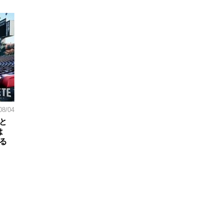
08/04
と
は
る