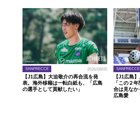
SANFRECCE
SANFRECCE
2026/08/05
【J1広島】大迫敬介の再合流を発
【J1広島
表。海外移籍は一転白紙も、「広島
「この２年
の選手として貢献したい」
合は見なか
広島愛