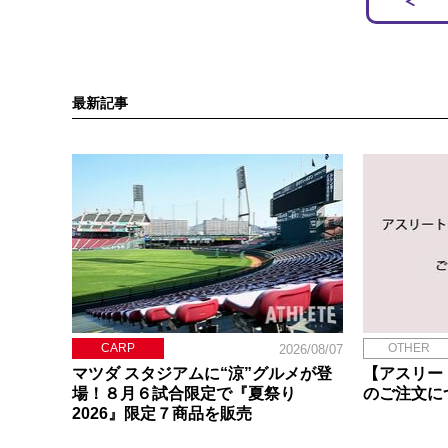
最新記事
CARP
OTHER
2026/08/07
マツダ スタジアムに“涼”グルメが登
【アスリー
場！８月６試合限定で『夏祭り
のご注文に
2026』限定７商品を販売