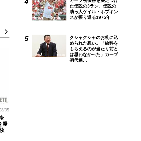
カープ初優勝を決定づけ
た伝説の3ラン。伝説の
助っ人ゲイル・ホプキン
スが振り返る1975年
クシャクシャのお札に込
められた想い。「給料を
もらえるのが当たり前と
は思わなかった」カープ
初代選…
08/05
を
を発
枚