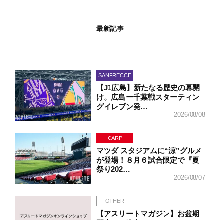
最新記事
SANFRECCE
【J1広島】新たなる歴史の幕開
け。広島ー千葉戦スターティン
グイレブン発…
2026/08/08
CARP
マツダ スタジアムに“涼”グルメ
が登場！８月６試合限定で『夏
祭り202…
2026/08/07
OTHER
【アスリートマガジン】お盆期