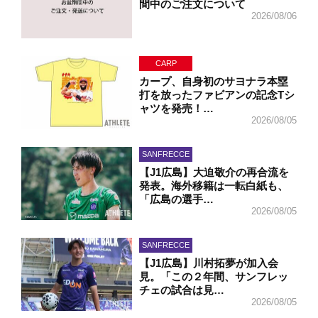
間中のご注文について
2026/08/06
CARP
カープ、自身初のサヨナラ本塁
打を放ったファビアンの記念Tシ
ャツを発売！…
2026/08/05
SANFRECCE
【J1広島】大迫敬介の再合流を
発表。海外移籍は一転白紙も、
「広島の選手…
2026/08/05
SANFRECCE
【J1広島】川村拓夢が加入会
見。「この２年間、サンフレッ
チェの試合は見…
2026/08/05