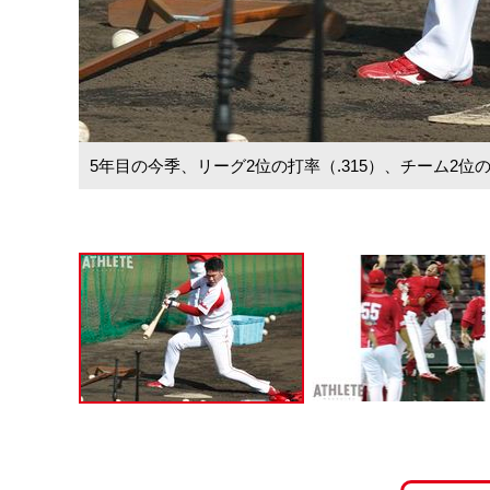
5年目の今季、リーグ2位の打率（.315）、チーム2位