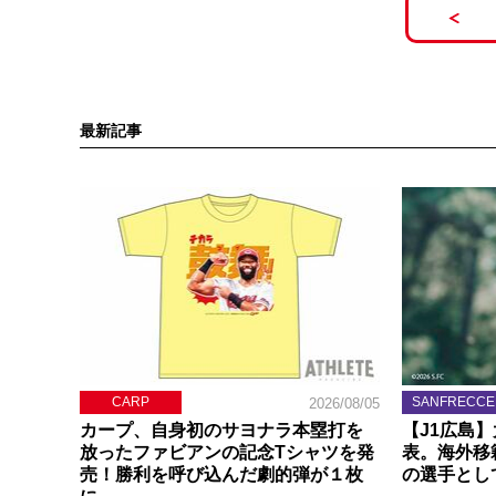
最新記事
CARP
SANFRECCE
2026/08/05
カープ、自身初のサヨナラ本塁打を
【J1広島
放ったファビアンの記念Tシャツを発
表。海外移
売！勝利を呼び込んだ劇的弾が１枚
の選手とし