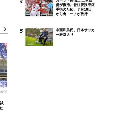
カープ・高信二 二軍監
督が復帰。脊柱管狭窄症
手術のため、７月18日
から倉コーチが代行
今西和男氏、日本サッカ
ー殿堂入り
08/05
試
た