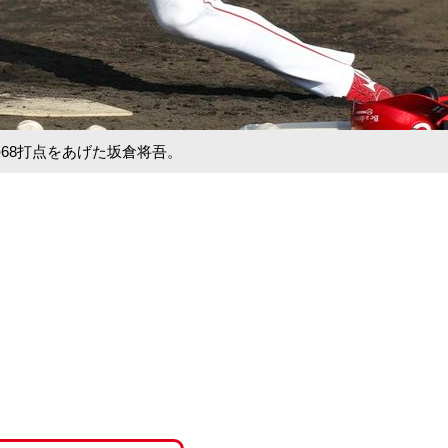
の68打点をあげた坂倉将吾。