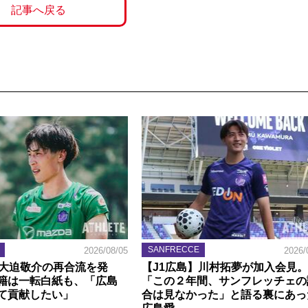
記事へ戻る
SANFRECCE
2026/08/05
2026/
】大迫敬介の再合流を発
【J1広島】川村拓夢が加入会見。
籍は一転白紙も、「広島
「この２年間、サンフレッチェの
て貢献したい」
合は見なかった」と語る裏にあっ