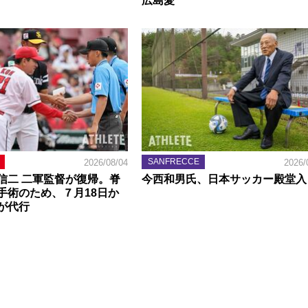
広島愛
SANFRECCE
2026/08/04
2026/
信二 二軍監督が復帰。脊
今西和男氏、日本サッカー殿堂入
手術のため、７月18日か
が代行