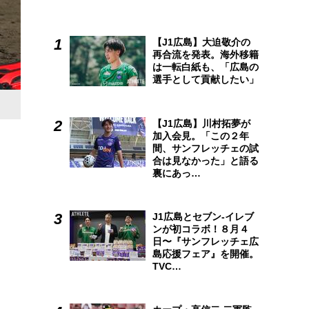
【J1広島】大迫敬介の
再合流を発表。海外移籍
は一転白紙も、「広島の
選手として貢献したい」
9月7日の中日戦（マツダスタジアム）で、サヨナラ3ラン
【J1広島】川村拓夢が
初の規定打席に到達した。
加入会見。「この２年
間、サンフレッチェの試
合は見なかった」と語る
裏にあっ…
J1広島とセブン-イレブ
ンが初コラボ！８月４
日〜『サンフレッチェ広
島応援フェア』を開催。
TVC…