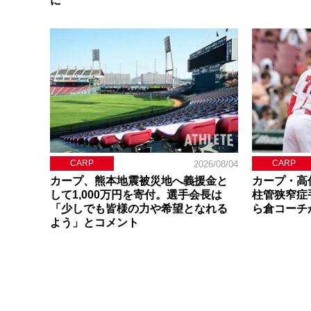
に
CARP
CARP
2026/08/04
カープ、熊本地震被災地へ義援金と
カープ・高
して1,000万円を寄付。選手会長は
柱管狭窄症
「少しでも皆様の力や希望となれる
ら倉コーチ
よう」とコメント