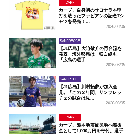
CARP
カープ、自身初のサヨナラ本塁
打を放ったファビアンの記念Tシ
ャツを発売！…
2026/08/05
SANFRECCE
【J1広島】大迫敬介の再合流を
発表。海外移籍は一転白紙も、
「広島の選手…
2026/08/05
SANFRECCE
【J1広島】川村拓夢が加入会
見。「この２年間、サンフレッ
チェの試合は見…
2026/08/05
CARP
カープ、熊本地震被災地へ義援
金として1,000万円を寄付。選手