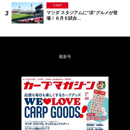
CARP
マツダ スタジアムに“涼”グルメが登
場！８月６試合…
最新号