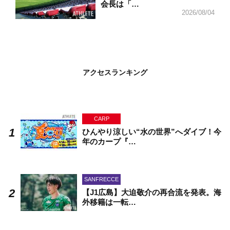
会長は「…
2026/08/04
アクセスランキング
CARP
ひんやり涼しい“水の世界”へダイブ！今
年のカープ『…
SANFRECCE
【J1広島】大迫敬介の再合流を発表。海
外移籍は一転…