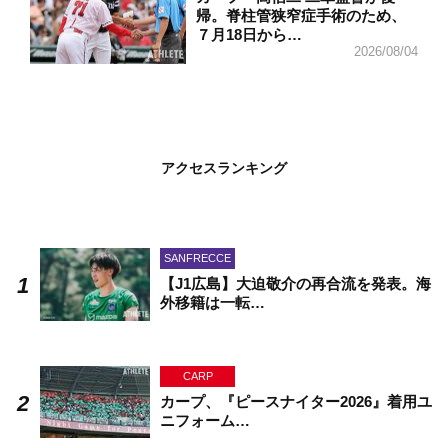
帰。脊柱管狭窄症手術のため、
７月18日から…
2026/08/04
アクセスランキング
SANFRECCE
【J1広島】大迫敬介の再合流を発表。海
外移籍は一転…
CARP
カープ、『ピースナイター2026』着用ユ
ニフォーム…