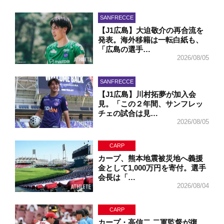
SANFRECCE
【J1広島】大迫敬介の再合流を
発表。海外移籍は一転白紙も、
「広島の選手…
2026/08/05
SANFRECCE
【J1広島】川村拓夢が加入会
見。「この２年間、サンフレッ
チェの試合は見…
2026/08/05
CARP
カープ、熊本地震被災地へ義援
金として1,000万円を寄付。選手
会長は「…
2026/08/04
CARP
カープ・高信二 二軍監督が復