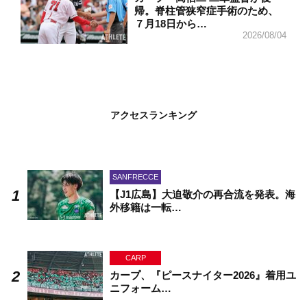
帰。脊柱管狭窄症手術のため、
７月18日から…
2026/08/04
アクセスランキング
SANFRECCE
【J1広島】大迫敬介の再合流を発表。海
外移籍は一転…
CARP
カープ、『ピースナイター2026』着用ユ
ニフォーム…