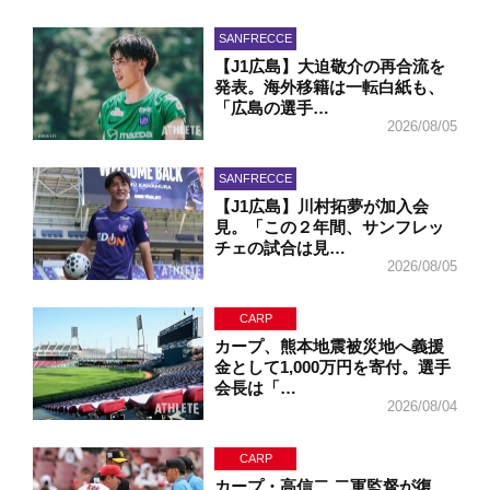
SANFRECCE
【J1広島】大迫敬介の再合流を
発表。海外移籍は一転白紙も、
「広島の選手…
2026/08/05
SANFRECCE
【J1広島】川村拓夢が加入会
見。「この２年間、サンフレッ
チェの試合は見…
2026/08/05
CARP
カープ、熊本地震被災地へ義援
金として1,000万円を寄付。選手
会長は「…
2026/08/04
CARP
カープ・高信二 二軍監督が復