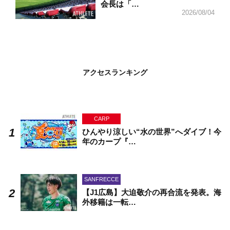
会長は「…
2026/08/04
アクセスランキング
CARP
ひんやり涼しい“水の世界”へダイブ！今
年のカープ『…
SANFRECCE
【J1広島】大迫敬介の再合流を発表。海
外移籍は一転…