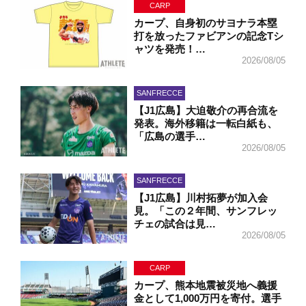
CARP
カープ、自身初のサヨナラ本塁
打を放ったファビアンの記念Tシ
ャツを発売！…
2026/08/05
SANFRECCE
【J1広島】大迫敬介の再合流を
発表。海外移籍は一転白紙も、
「広島の選手…
2026/08/05
SANFRECCE
【J1広島】川村拓夢が加入会
見。「この２年間、サンフレッ
チェの試合は見…
2026/08/05
CARP
カープ、熊本地震被災地へ義援
金として1,000万円を寄付。選手