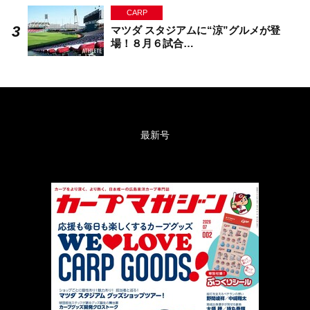
CARP
マツダ スタジアムに“涼”グルメが登
場！８月６試合…
最新号