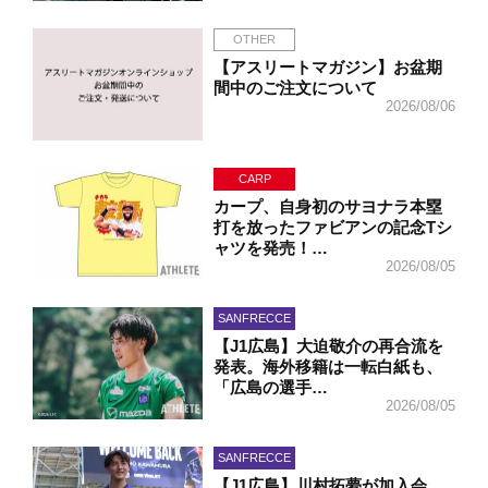
OTHER
【アスリートマガジン】お盆期
間中のご注文について
2026/08/06
CARP
カープ、自身初のサヨナラ本塁
打を放ったファビアンの記念Tシ
ャツを発売！…
2026/08/05
SANFRECCE
【J1広島】大迫敬介の再合流を
発表。海外移籍は一転白紙も、
「広島の選手…
2026/08/05
SANFRECCE
【J1広島】川村拓夢が加入会