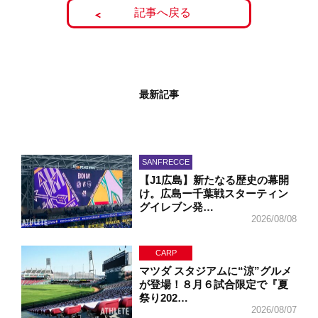
記事へ戻る
最新記事
SANFRECCE
【J1広島】新たなる歴史の幕開
け。広島ー千葉戦スターティン
グイレブン発…
2026/08/08
CARP
マツダ スタジアムに“涼”グルメ
が登場！８月６試合限定で『夏
祭り202…
2026/08/07