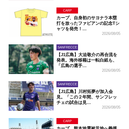
CARP
カープ、自身初のサヨナラ本塁
打を放ったファビアンの記念Tシ
ャツを発売！…
2026/08/05
SANFRECCE
【J1広島】大迫敬介の再合流を
発表。海外移籍は一転白紙も、
「広島の選手…
2026/08/05
SANFRECCE
【J1広島】川村拓夢が加入会
見。「この２年間、サンフレッ
チェの試合は見…
2026/08/05
CARP
カープ、熊本地震被災地へ義援