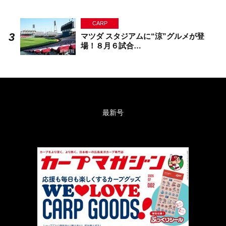
CARP
マツダ スタジアムに“涼”グルメが登
場！８月６試合…
最新号