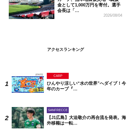
金として1,000万円を寄付。選手
会長は「…
2026/08/04
アクセスランキング
CARP
ひんやり涼しい“水の世界”へダイブ！今
年のカープ『…
SANFRECCE
【J1広島】大迫敬介の再合流を発表。海
外移籍は一転…