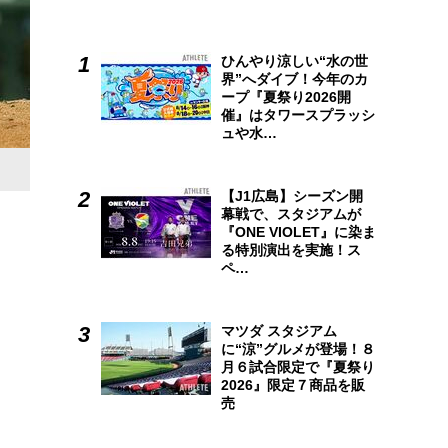
ひんやり涼しい“水の世
界”へダイブ！今年のカ
ープ『夏祭り2026開
催』はタワースプラッシ
ュや水…
広島アスリートマガジン11月号は、新井貴浩新監督の軌跡を
【J1広島】シーズン開
督誕生
月刊誌でしか見ることのできないビジュアルも満載
幕戦で、スタジアムが
『ONE VIOLET』に染ま
る特別演出を実施！ス
ペ…
マツダ スタジアム
に“涼”グルメが登場！８
月６試合限定で『夏祭り
2026』限定７商品を販
売