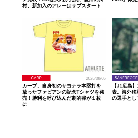
村、新加入のアレーはサブスタート
CARP
SANFRECCE
2026/08/05
カープ、自身初のサヨナラ本塁打を
【J1広島
放ったファビアンの記念Tシャツを発
表。海外移
売！勝利を呼び込んだ劇的弾が１枚
の選手とし
に