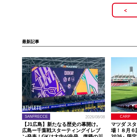
最新記事
SANFRECCE
CARP
2026/08/08
【J1広島】新たなる歴史の幕開け。
マツダ ス
広島ー千葉戦スターティングイレブ
場！８月６
ン発表！GKは大内が先発、復帰の川
2026』限