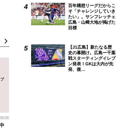
百年構想リーグだからこ
そ「チャレンジしていき
たい」。サンフレッチェ
広島・山﨑大地が掲げた
目標
【J1広島】新たなる歴
史の幕開け。広島ー千葉
戦スターティングイレブ
ン発表！GKは大内が先
発、復…
08/06
中