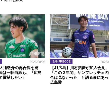
SANFRECCE
2026/08/05
2026/
】大迫敬介の再合流を発
【J1広島】川村拓夢が加入会見。
籍は一転白紙も、「広島
「この２年間、サンフレッチェの
て貢献したい」
合は見なかった」と語る裏にあっ
広島愛