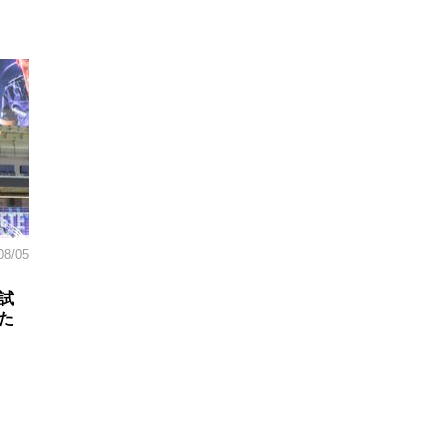
08/05
試
た