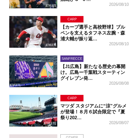
2026/08/10
CARP
【カープ選手と高校野球】ブル
ペンを支えるタフネス左腕・森
浦大輔が振り返…
2026/08/10
SANFRECCE
【J1広島】新たなる歴史の幕開
け。広島ー千葉戦スターティン
グイレブン発…
2026/08/08
CARP
マツダ スタジアムに“涼”グルメ
が登場！８月６試合限定で『夏
祭り202…
2026/08/07
OTHER