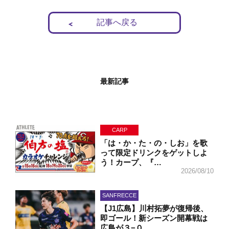
記事へ戻る
最新記事
CARP
「は・か・た・の・しお」を歌
って限定ドリンクをゲットしよ
う！カープ、『…
2026/08/10
SANFRECCE
【J1広島】川村拓夢が復帰後、
即ゴール！新シーズン開幕戦は
広島が３−０…