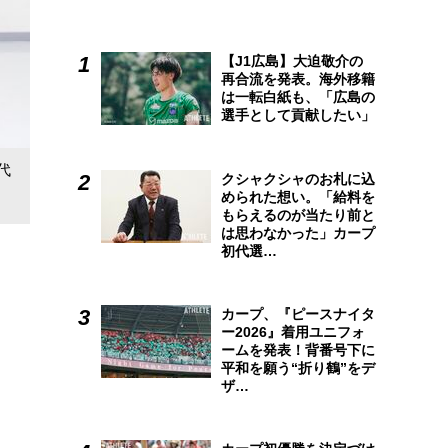
【J1広島】大迫敬介の
再合流を発表。海外移籍
は一転白紙も、「広島の
選手として貢献したい」
代
クシャクシャのお札に込
められた想い。「給料を
もらえるのが当たり前と
は思わなかった」カープ
初代選…
カープ、『ピースナイタ
ー2026』着用ユニフォ
ームを発表！背番号下に
平和を願う“折り鶴”をデ
ザ…