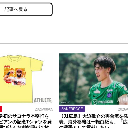
記事へ戻る
SANFRECCE
2026/08/05
2026/
身初のサヨナラ本塁打を
【J1広島】大迫敬介の再合流を発
ビアンの記念Tシャツを発
表。海外移籍は一転白紙も、「広
呼び込んだ劇的弾が１枚
の選手として貢献したい」