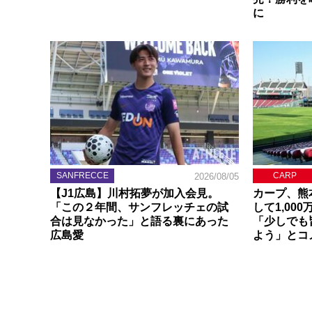
に
SANFRECCE
CARP
2026/08/05
【J1広島】川村拓夢が加入会見。
カープ、熊
「この２年間、サンフレッチェの試
して1,00
合は見なかった」と語る裏にあった
「少しでも
広島愛
よう」とコ