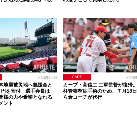
CARP
2026/08/04
2026/
本地震被災地へ義援金と
カープ・高信二 二軍監督が復帰
0万円を寄付。選手会長は
柱管狭窄症手術のため、７月18
皆様の力や希望となれる
ら倉コーチが代行
メント