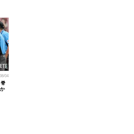
08/04
。脊
日か