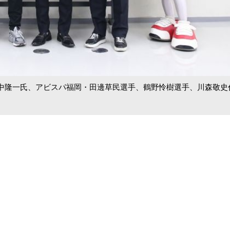
中隆一氏、アビスパ福岡・田邊草民選手、鶴野怜樹選手、川森敬史