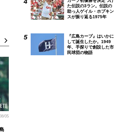
カープ初優勝を決定づけ
た伝説の3ラン。伝説の
助っ人ゲイル・ホプキン
スが振り返る1975年
『広島カープ』はいかに
して誕生したか。1949
年、手探りで創設した市
民球団の物語
08/05
島