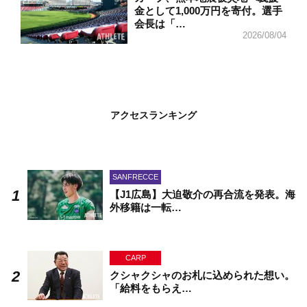
金として1,000万円を寄付。選手
会長は「…
2026/08/04
アクセスランキング
SANFRECCE
【J1広島】大迫敬介の再合流を発表。海
外移籍は一転…
CARP
クシャクシャのお札に込められた想い。
「給料をもらえ…