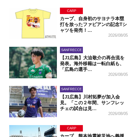
CARP
カープ、自身初のサヨナラ本塁
打を放ったファビアンの記念Tシ
ャツを発売！…
2026/08/05
SANFRECCE
【J1広島】大迫敬介の再合流を
発表。海外移籍は一転白紙も、
「広島の選手…
2026/08/05
SANFRECCE
【J1広島】川村拓夢が加入会
見。「この２年間、サンフレッ
チェの試合は見…
2026/08/05
CARP
カープ、熊本地震被災地へ義援