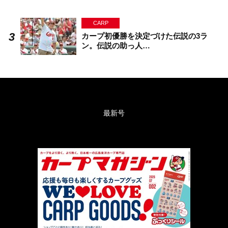
CARP
カープ初優勝を決定づけた伝説の3ラ
ン。伝説の助っ人…
最新号