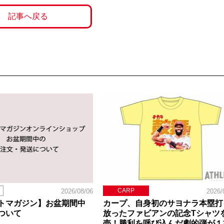
記事へ戻る
CARP
2026/08/06
2026/
トマガジン】お盆期間中
カープ、自身初のサヨナラ本塁打
ついて
放ったファビアンの記念Tシャツ
売！勝利を呼び込んだ劇的弾が１