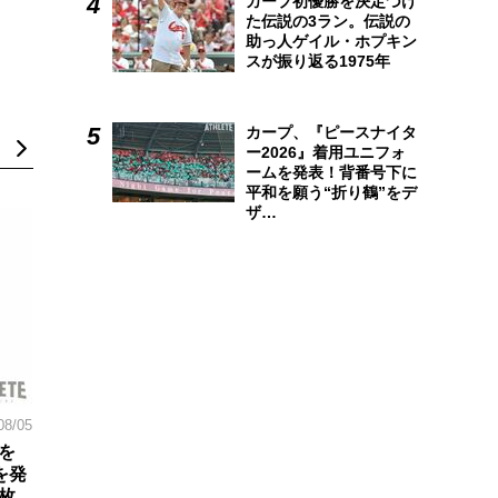
カープ初優勝を決定づけ
た伝説の3ラン。伝説の
助っ人ゲイル・ホプキン
スが振り返る1975年
カープ、『ピースナイタ
ー2026』着用ユニフォ
ームを発表！背番号下に
平和を願う“折り鶴”をデ
ザ…
08/05
を
を発
枚