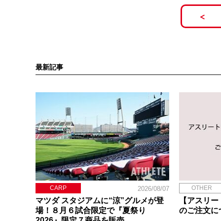
最新記事
CARP
OTHER
2026/08/07
マツダ スタジアムに“涼”グルメが登
【アスリー
場！８月６試合限定で『夏祭り
のご注文に
2026』限定７商品を販売