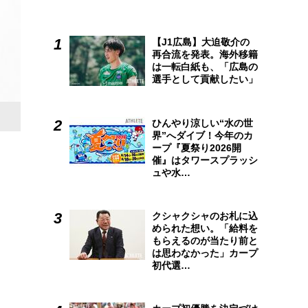
【J1広島】大迫敬介の
再合流を発表。海外移籍
は一転白紙も、「広島の
選手として貢献したい」
広島アスリートマガジン5月号
は、「まだ見たい！もっと見
ひんやり涼しい“水の世
界”へダイブ！今年のカ
支えた投打の主力たちの現在地に迫ります。
ープ『夏祭り2026開
催』はタワースプラッシ
ュや水…
クシャクシャのお札に込
められた想い。「給料を
もらえるのが当たり前と
は思わなかった」カープ
初代選…