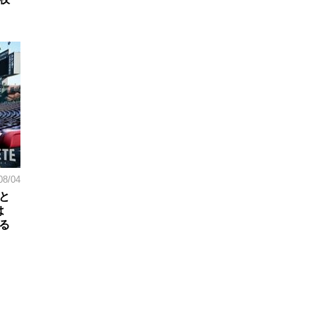
08/04
と
は
る