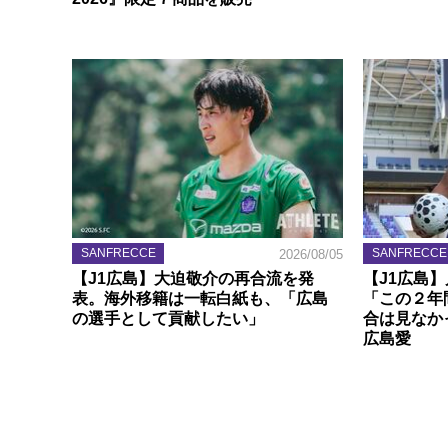
SANFRECCE
SANFRECCE
2026/08/05
【J1広島】大迫敬介の再合流を発
【J1広島
表。海外移籍は一転白紙も、「広島
「この２年
の選手として貢献したい」
合は見なか
広島愛