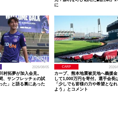
に
CARP
2026/08/05
2026/
】川村拓夢が加入会見。
カープ、熊本地震被災地へ義援金
間、サンフレッチェの試
して1,000万円を寄付。選手会長
った」と語る裏にあった
「少しでも皆様の力や希望となれ
よう」とコメント