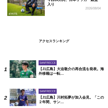
入り
2026/08/04
アクセスランキング
SANFRECCE
【J1広島】大迫敬介の再合流を発表。海
外移籍は一転…
SANFRECCE
【J1広島】川村拓夢が加入会見。「この
２年間、サン…