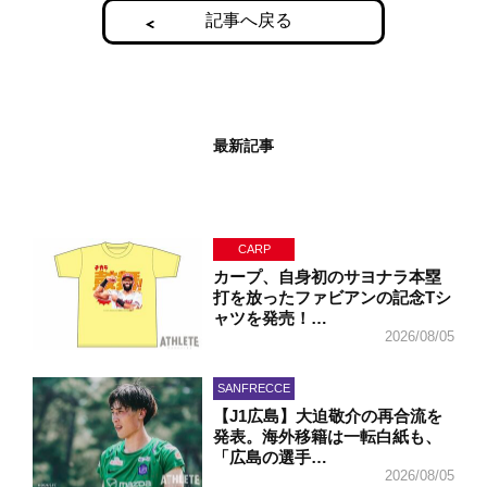
記事へ戻る
最新記事
CARP
カープ、自身初のサヨナラ本塁
打を放ったファビアンの記念Tシ
ャツを発売！…
2026/08/05
SANFRECCE
【J1広島】大迫敬介の再合流を
発表。海外移籍は一転白紙も、
「広島の選手…
2026/08/05