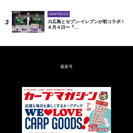
SANFRECCE
J1広島とセブン-イレブンが初コラボ！
８月４日〜『…
最新号