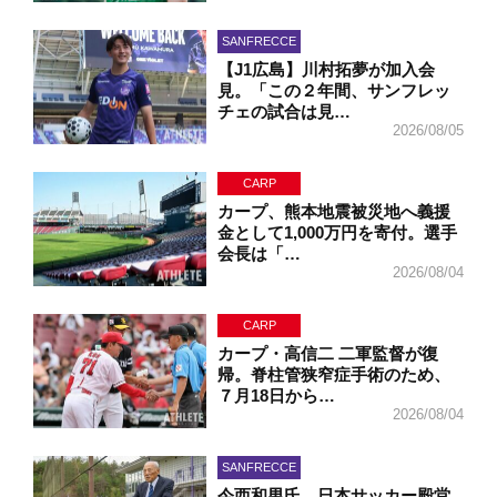
SANFRECCE
【J1広島】川村拓夢が加入会
見。「この２年間、サンフレッ
チェの試合は見…
2026/08/05
CARP
カープ、熊本地震被災地へ義援
金として1,000万円を寄付。選手
会長は「…
2026/08/04
CARP
カープ・高信二 二軍監督が復
帰。脊柱管狭窄症手術のため、
７月18日から…
2026/08/04
SANFRECCE
今西和男氏、日本サッカー殿堂