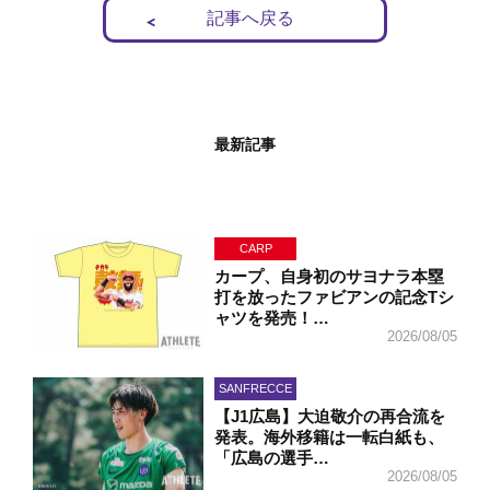
記事へ戻る
最新記事
CARP
カープ、自身初のサヨナラ本塁
打を放ったファビアンの記念Tシ
ャツを発売！…
2026/08/05
SANFRECCE
【J1広島】大迫敬介の再合流を
発表。海外移籍は一転白紙も、
「広島の選手…
2026/08/05