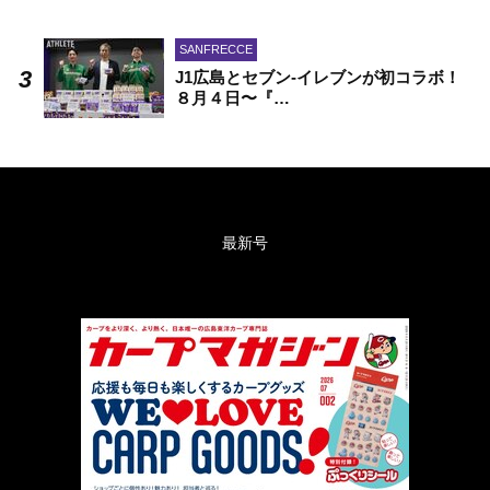
SANFRECCE
J1広島とセブン-イレブンが初コラボ！
８月４日〜『…
最新号