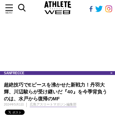
MENU
SANFRECCE
超絶技巧でEピースを沸かせた新戦力！丹羽大
輝、川辺駿らが受け継いだ『40』を今季背負う
のは、水戸から復帰のMF
広島アスリートマガジン編集部
2024年5月1日