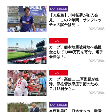
SANFRECCE
【J1広島】川村拓夢が加入会
見。「この２年間、サンフレッ
チェの試合は見…
2026/08/05
CARP
カープ、熊本地震被災地へ義援
金として1,000万円を寄付。選手
会長は「…
2026/08/04
CARP
カープ・高信二 二軍監督が復
帰。脊柱管狭窄症手術のため、
７月18日から…
2026/08/04
SANFRECCE
今西和男氏、日本サッカー殿堂