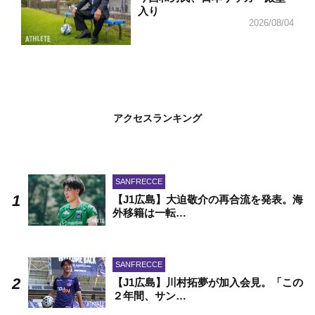
入り
2026/08/04
アクセスランキング
SANFRECCE
【J1広島】大迫敬介の再合流を発表。海
外移籍は一転…
SANFRECCE
【J1広島】川村拓夢が加入会見。「この
２年間、サン…