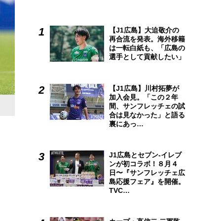
【J1広島】大迫敬介の
再合流を発表。海外移籍
は一転白紙も、「広島の
選手として貢献したい」
【J1広島】川村拓夢が
加入会見。「この２年
間、サンフレッチェの試
合は見なかった」と語る
裏にあっ…
J1広島とセブン-イレブ
ンが初コラボ！８月４
日〜『サンフレッチェ広
島応援フェア』を開催。
TVC…