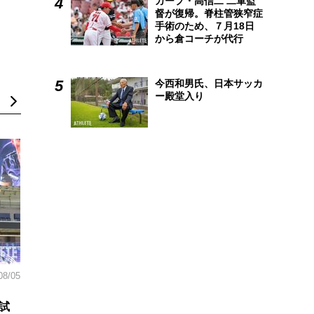
カープ・高信二 二軍監
督が復帰。脊柱管狭窄症
手術のため、７月18日
から倉コーチが代行
今西和男氏、日本サッカ
ー殿堂入り
08/05
試