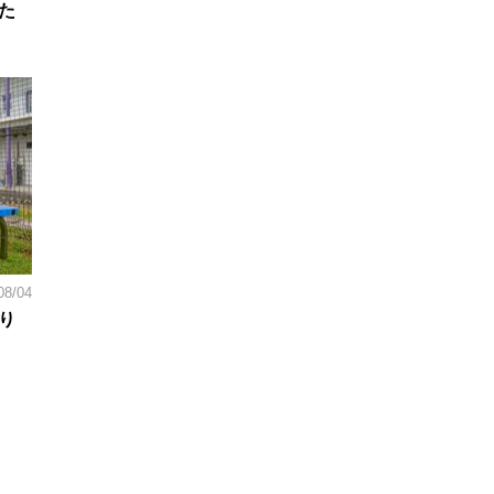
た
08/04
り