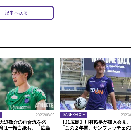
記事へ戻る
SANFRECCE
2026/08/05
2026/
】大迫敬介の再合流を発
【J1広島】川村拓夢が加入会見。
籍は一転白紙も、「広島
「この２年間、サンフレッチェの