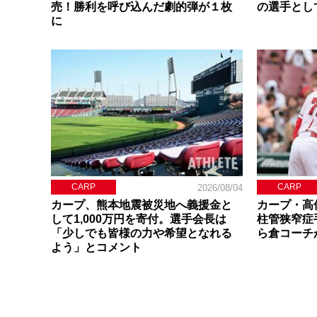
売！勝利を呼び込んだ劇的弾が１枚
の選手とし
に
CARP
CARP
2026/08/04
カープ、熊本地震被災地へ義援金と
カープ・高
して1,000万円を寄付。選手会長は
柱管狭窄症
「少しでも皆様の力や希望となれる
ら倉コーチ
よう」とコメント