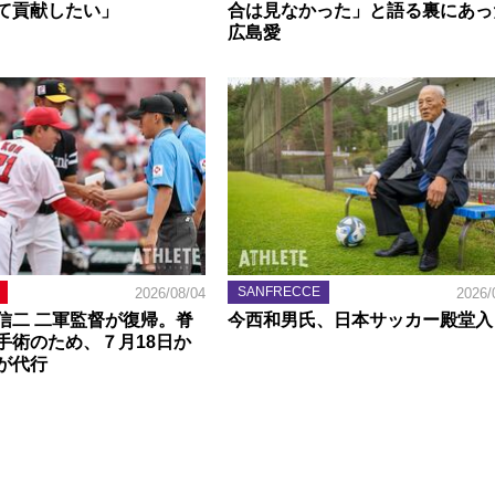
て貢献したい」
合は見なかった」と語る裏にあっ
広島愛
SANFRECCE
2026/08/04
2026/
信二 二軍監督が復帰。脊
今西和男氏、日本サッカー殿堂入
手術のため、７月18日か
が代行