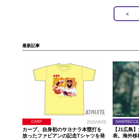
最新記事
CARP
SANFRECCE
2026/08/05
カープ、自身初のサヨナラ本塁打を
【J1広島
放ったファビアンの記念Tシャツを発
表。海外移