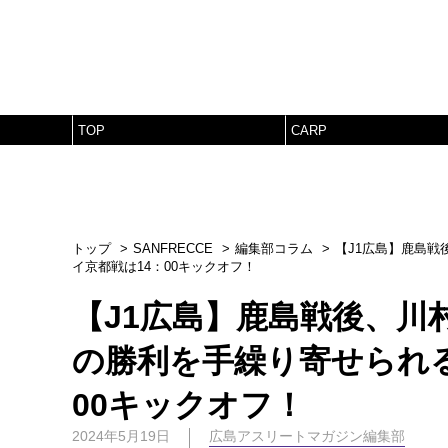
TOP
CARP
トップ
SANFRECCE
編集部コラム
【J1広島】鹿島
イ京都戦は14：00キックオフ！
【J1広島】鹿島戦後、川
の勝利を手繰り寄せられ
00キックオフ！
2024年5月19日
広島アスリートマガジン編集部