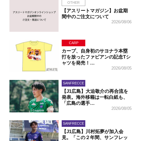
OTHER
【アスリートマガジン】お盆期
間中のご注文について
2026/08/06
CARP
カープ、自身初のサヨナラ本塁
打を放ったファビアンの記念Tシ
ャツを発売！…
2026/08/05
SANFRECCE
【J1広島】大迫敬介の再合流を
発表。海外移籍は一転白紙も、
「広島の選手…
2026/08/05
SANFRECCE
【J1広島】川村拓夢が加入会
見。「この２年間、サンフレッ