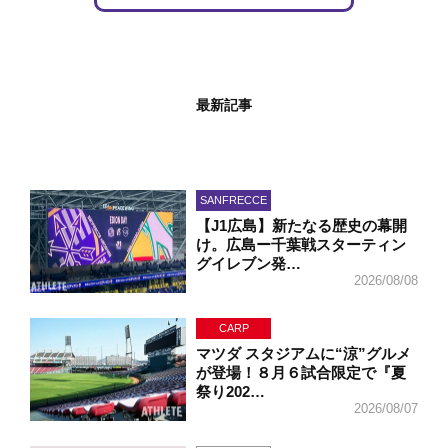
最新記事
SANFRECCE
【J1広島】新たなる歴史の幕開
け。広島ー千葉戦スターティン
グイレブン発…
2026/08/08
CARP
マツダ スタジアムに“涼”グルメ
が登場！８月６試合限定で『夏
祭り202…
2026/08/07