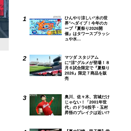
ひんやり涼しい“水の世
界”へダイブ！今年のカ
ープ『夏祭り2026開
催』はタワースプラッシ
ュや水…
マツダ スタジアム
に“涼”グルメが登場！８
月６試合限定で『夏祭り
2026』限定７商品を販
売
奥川、佐々木、宮城だけ
じゃない！「2001年世
代」のドラ6投手・玉村
昇悟のブレイクは近い!?