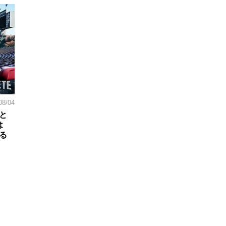
08/04
と
は
る