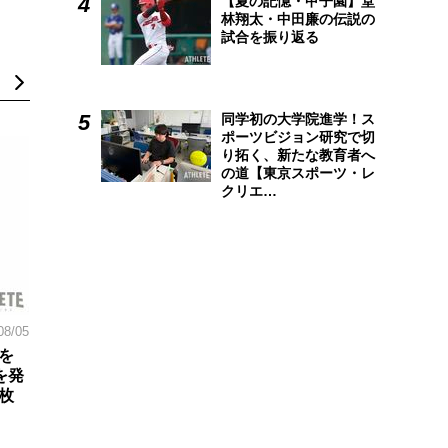
【夏の記憶・甲子園】堂
林翔太・中田廉の伝説の
試合を振り返る
同学初の大学院進学！ス
ポーツビジョン研究で切
り拓く、新たな教育者へ
の道【東京スポーツ・レ
クリエ…
08/05
を
を発
枚