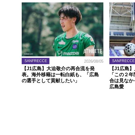
SANFRECCE
SANFRECCE
2026/08/05
【J1広島】大迫敬介の再合流を発
【J1広島
表。海外移籍は一転白紙も、「広島
「この２年
の選手として貢献したい」
合は見なか
広島愛