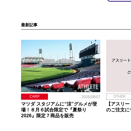
最新記事
CARP
OTHER
2026/08/07
マツダ スタジアムに“涼”グルメが登
【アスリー
場！８月６試合限定で『夏祭り
のご注文に
2026』限定７商品を販売