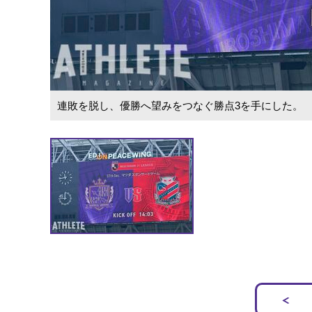
連敗を脱し、優勝へ望みをつなぐ勝点3を手にした。