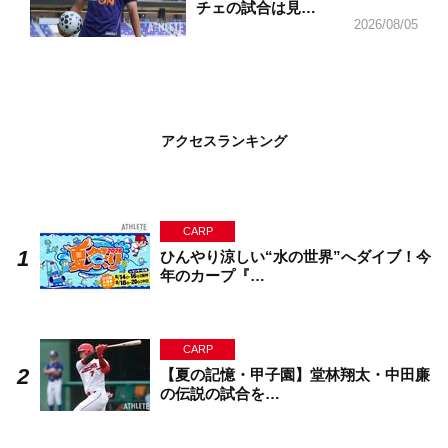
チェの試合は見…
2026/08/05
アクセスランキング
CARP
ひんやり涼しい“水の世界”へダイブ！今
年のカープ『…
CARP
【夏の記憶・甲子園】堂林翔太・中田廉
の伝説の試合を…