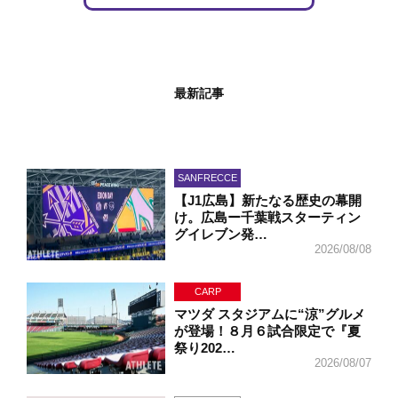
最新記事
SANFRECCE
【J1広島】新たなる歴史の幕開
け。広島ー千葉戦スターティン
グイレブン発…
2026/08/08
CARP
マツダ スタジアムに“涼”グルメ
が登場！８月６試合限定で『夏
祭り202…
2026/08/07