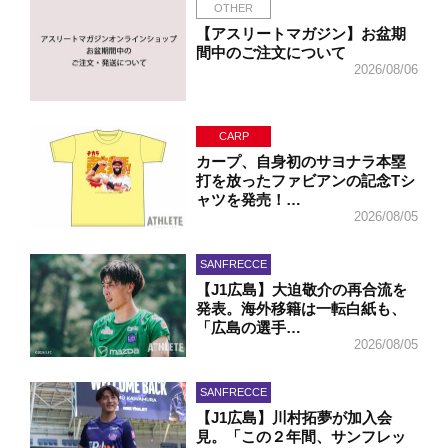
OTHER
【アスリートマガジン】お盆期
間中のご注文について
2026/08/06
CARP
カープ、自身初のサヨナラ本塁
打を放ったファビアンの記念Tシ
ャツを発売！…
2026/08/05
SANFRECCE
【J1広島】大迫敬介の再合流を
発表。海外移籍は一転白紙も、
「広島の選手…
2026/08/05
SANFRECCE
【J1広島】川村拓夢が加入会
見。「この２年間、サンフレッ