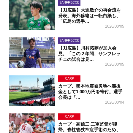
SANFRECCE
【J1広島】大迫敬介の再合流を
発表。海外移籍は一転白紙も、
「広島の選手…
2026/08/05
SANFRECCE
【J1広島】川村拓夢が加入会
見。「この２年間、サンフレッ
チェの試合は見…
2026/08/05
CARP
カープ、熊本地震被災地へ義援
金として1,000万円を寄付。選手
会長は「…
2026/08/04
CARP
カープ・高信二 二軍監督が復
帰。脊柱管狭窄症手術のため、