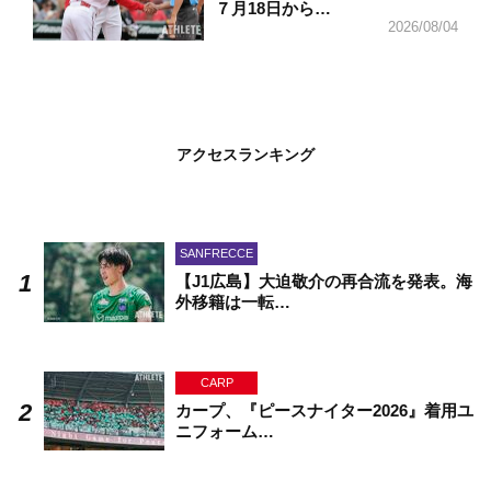
７月18日から…
2026/08/04
アクセスランキング
SANFRECCE
【J1広島】大迫敬介の再合流を発表。海
外移籍は一転…
CARP
カープ、『ピースナイター2026』着用ユ
ニフォーム…