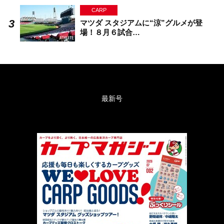
CARP
マツダ スタジアムに“涼”グルメが登
場！８月６試合…
最新号