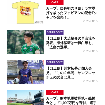
CARP
カープ、自身初のサヨナラ本塁
打を放ったファビアンの記念Tシ
ャツを発売！…
2026/08/05
SANFRECCE
【J1広島】大迫敬介の再合流を
発表。海外移籍は一転白紙も、
「広島の選手…
2026/08/05
SANFRECCE
【J1広島】川村拓夢が加入会
見。「この２年間、サンフレッ
チェの試合は見…
2026/08/05
CARP
カープ、熊本地震被災地へ義援
金として1,000万円を寄付。選手