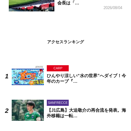
会長は「…
2026/08/04
アクセスランキング
CARP
ひんやり涼しい“水の世界”へダイブ！今
年のカープ『…
SANFRECCE
【J1広島】大迫敬介の再合流を発表。海
外移籍は一転…