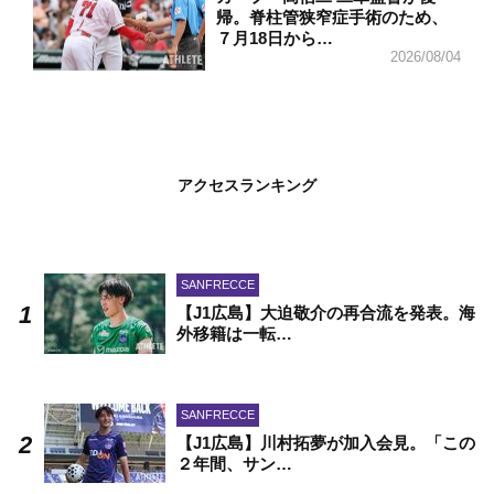
帰。脊柱管狭窄症手術のため、
７月18日から…
2026/08/04
アクセスランキング
SANFRECCE
【J1広島】大迫敬介の再合流を発表。海
外移籍は一転…
SANFRECCE
【J1広島】川村拓夢が加入会見。「この
２年間、サン…