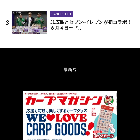
SANFRECCE
J1広島とセブン-イレブンが初コラボ！
８月４日〜『…
最新号