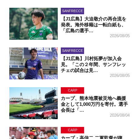
SANFRECCE
【J1広島】大迫敬介の再合流を
発表。海外移籍は一転白紙も、
「広島の選手…
2026/08/05
SANFRECCE
【J1広島】川村拓夢が加入会
見。「この２年間、サンフレッ
チェの試合は見…
2026/08/05
CARP
カープ、熊本地震被災地へ義援
金として1,000万円を寄付。選手
会長は「…
2026/08/04
CARP
カープ・高信二 二軍監督が復