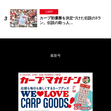
CARP
カープ初優勝を決定づけた伝説の3ラ
ン。伝説の助っ人…
最新号