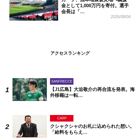
金として1,000万円を寄付。選手
会長は「…
2026/08/04
アクセスランキング
SANFRECCE
【J1広島】大迫敬介の再合流を発表。海
外移籍は一転…
CARP
クシャクシャのお札に込められた想い。
「給料をもらえ…