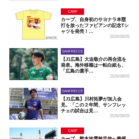
CARP
カープ、自身初のサヨナラ本塁
打を放ったファビアンの記念Tシ
ャツを発売！…
2026/08/05
SANFRECCE
【J1広島】大迫敬介の再合流を
発表。海外移籍は一転白紙も、
「広島の選手…
2026/08/05
SANFRECCE
【J1広島】川村拓夢が加入会
見。「この２年間、サンフレッ
チェの試合は見…
2026/08/05
CARP
カープ、熊本地震被災地へ義援