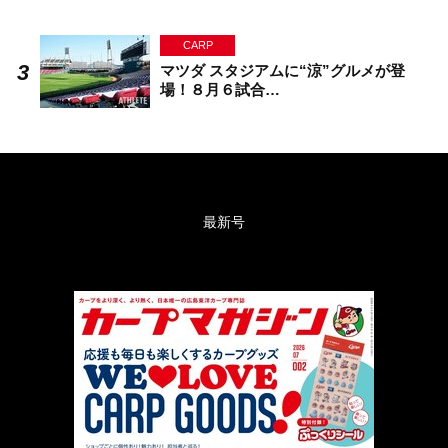
CARP
マツダ スタジアムに“涼”グルメが登
場！８月６試合…
最新号