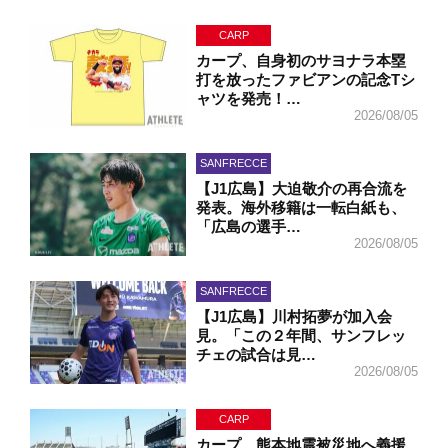
CARP
カープ、自身初のサヨナラ本塁
打を放ったファビアンの記念Tシ
ャツを発売！…
2026/08/05
SANFRECCE
【J1広島】大迫敬介の再合流を
発表。海外移籍は一転白紙も、
「広島の選手…
2026/08/05
SANFRECCE
【J1広島】川村拓夢が加入会
見。「この２年間、サンフレッ
チェの試合は見…
2026/08/05
CARP
カープ、熊本地震被災地へ義援