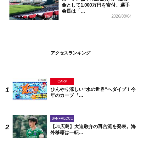
金として1,000万円を寄付。選手
会長は「…
2026/08/04
アクセスランキング
CARP
ひんやり涼しい“水の世界”へダイブ！今
年のカープ『…
SANFRECCE
【J1広島】大迫敬介の再合流を発表。海
外移籍は一転…