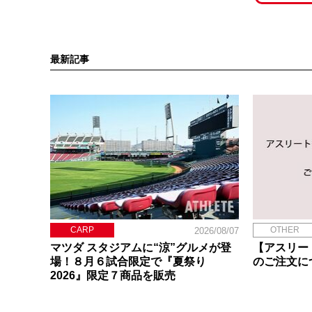
最新記事
CARP
OTHER
2026/08/07
マツダ スタジアムに“涼”グルメが登
【アスリー
場！８月６試合限定で『夏祭り
のご注文に
2026』限定７商品を販売