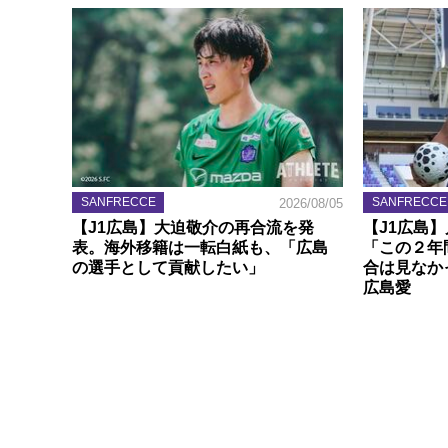
SANFRECCE
SANFRECCE
2026/08/05
【J1広島】大迫敬介の再合流を発
【J1広島
表。海外移籍は一転白紙も、「広島
「この２年
の選手として貢献したい」
合は見なか
広島愛