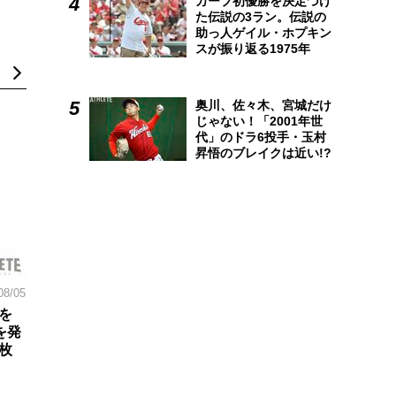
カープ初優勝を決定づけ
た伝説の3ラン。伝説の
助っ人ゲイル・ホプキン
スが振り返る1975年
奥川、佐々木、宮城だけ
じゃない！「2001年世
代」のドラ6投手・玉村
昇悟のブレイクは近い!?
08/05
を
を発
枚