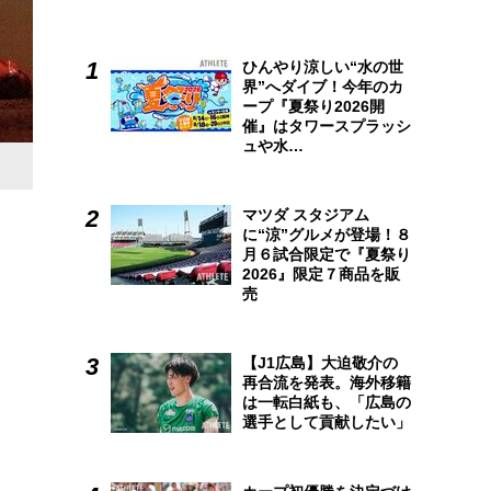
ひんやり涼しい“水の世
界”へダイブ！今年のカ
ープ『夏祭り2026開
催』はタワースプラッシ
ュや水…
マツダ スタジアム
に“涼”グルメが登場！８
月６試合限定で『夏祭り
2026』限定７商品を販
売
【J1広島】大迫敬介の
再合流を発表。海外移籍
は一転白紙も、「広島の
選手として貢献したい」