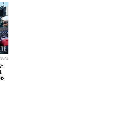
08/04
と
は
る