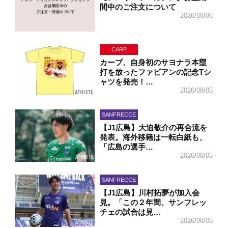
間中のご注文について
2026/08/06
CARP
カープ、自身初のサヨナラ本塁
打を放ったファビアンの記念Tシ
ャツを発売！…
2026/08/05
SANFRECCE
【J1広島】大迫敬介の再合流を
発表。海外移籍は一転白紙も、
「広島の選手…
2026/08/05
SANFRECCE
【J1広島】川村拓夢が加入会
見。「この２年間、サンフレッ
チェの試合は見…
2026/08/05