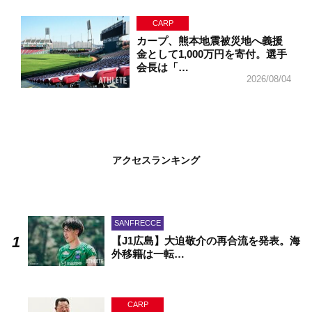
CARP
カープ、熊本地震被災地へ義援
金として1,000万円を寄付。選手
会長は「…
2026/08/04
アクセスランキング
SANFRECCE
【J1広島】大迫敬介の再合流を発表。海
外移籍は一転…
CARP