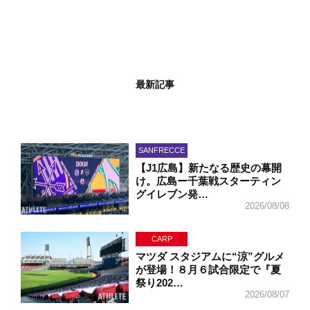
最新記事
SANFRECCE
【J1広島】新たなる歴史の幕開
け。広島ー千葉戦スターティン
グイレブン発…
2026/08/08
CARP
マツダ スタジアムに“涼”グルメ
が登場！８月６試合限定で『夏
祭り202…
2026/08/07