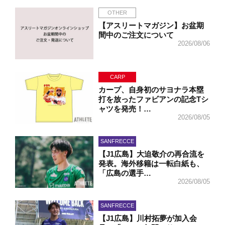
OTHER
【アスリートマガジン】お盆期
間中のご注文について
2026/08/06
CARP
カープ、自身初のサヨナラ本塁
打を放ったファビアンの記念Tシ
ャツを発売！…
2026/08/05
SANFRECCE
【J1広島】大迫敬介の再合流を
発表。海外移籍は一転白紙も、
「広島の選手…
2026/08/05
SANFRECCE
【J1広島】川村拓夢が加入会