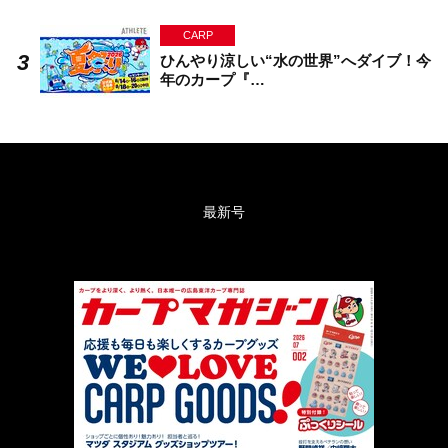
CARP
ひんやり涼しい“水の世界”へダイブ！今
年のカープ『…
最新号