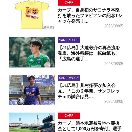
CARP
カープ、自身初のサヨナラ本塁
打を放ったファビアンの記念Tシ
ャツを発売！…
2026/08/05
SANFRECCE
【J1広島】大迫敬介の再合流を
発表。海外移籍は一転白紙も、
「広島の選手…
2026/08/05
SANFRECCE
【J1広島】川村拓夢が加入会
見。「この２年間、サンフレッ
チェの試合は見…
2026/08/05
CARP
カープ、熊本地震被災地へ義援
金として1,000万円を寄付。選手