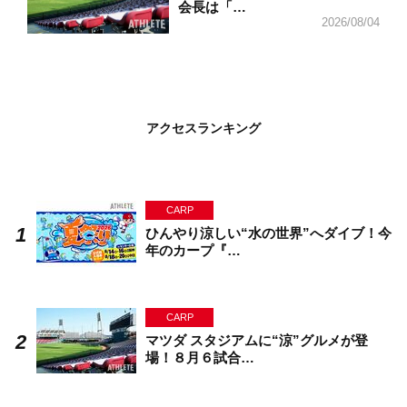
会長は「…
2026/08/04
アクセスランキング
CARP
ひんやり涼しい“水の世界”へダイブ！今
年のカープ『…
CARP
マツダ スタジアムに“涼”グルメが登
場！８月６試合…