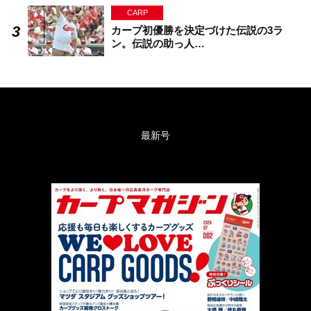
CARP
カープ初優勝を決定づけた伝説の3ラ
ン。伝説の助っ人…
最新号