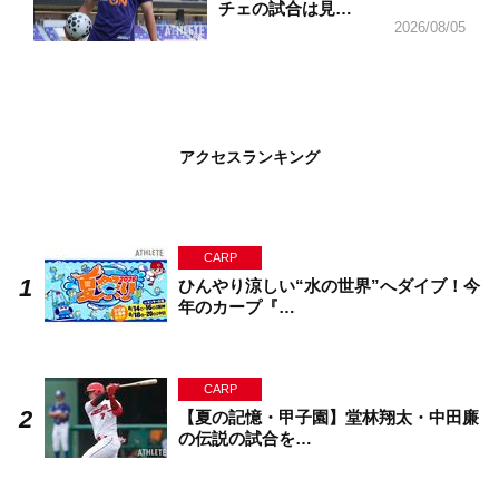
チェの試合は見…
2026/08/05
アクセスランキング
CARP
ひんやり涼しい“水の世界”へダイブ！今
年のカープ『…
CARP
【夏の記憶・甲子園】堂林翔太・中田廉
の伝説の試合を…