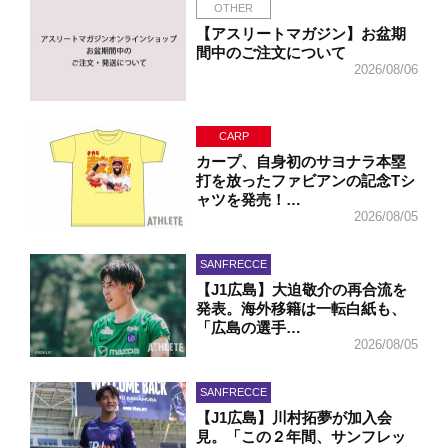
OTHER
【アスリートマガジン】お盆期
間中のご注文について
2026/08/06
CARP
カープ、自身初のサヨナラ本塁
打を放ったファビアンの記念Tシ
ャツを発売！…
2026/08/05
SANFRECCE
【J1広島】大迫敬介の再合流を
発表。海外移籍は一転白紙も、
「広島の選手…
2026/08/05
SANFRECCE
【J1広島】川村拓夢が加入会
見。「この２年間、サンフレッ