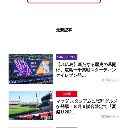
最新記事
SANFRECCE
【J1広島】新たなる歴史の幕開
け。広島ー千葉戦スターティン
グイレブン発…
2026/08/08
CARP
マツダ スタジアムに“涼”グルメ
が登場！８月６試合限定で『夏
祭り202…
2026/08/07