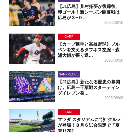
【J1広島】川村拓夢が復帰後、
即ゴール！新シーズン開幕戦は
広島が３−０…
2026/08/10
CARP
【カープ選手と高校野球】ブル
ペンを支えるタフネス左腕・森
浦大輔が振り返…
2026/08/10
SANFRECCE
【J1広島】新たなる歴史の幕開
け。広島ー千葉戦スターティン
グイレブン発…
2026/08/08
CARP
マツダ スタジアムに“涼”グルメ
が登場！８月６試合限定で『夏
祭り202…