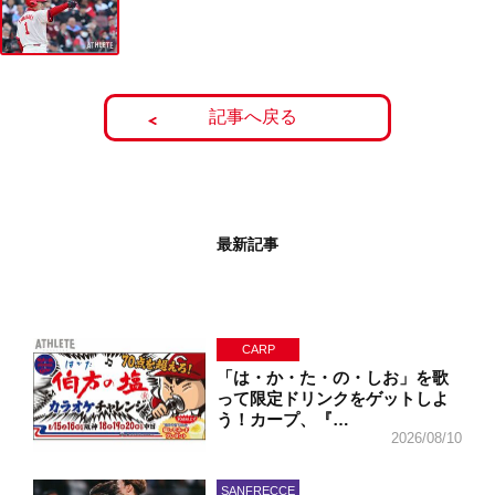
記事へ戻る
最新記事
CARP
「は・か・た・の・しお」を歌
って限定ドリンクをゲットしよ
う！カープ、『…
2026/08/10
SANFRECCE