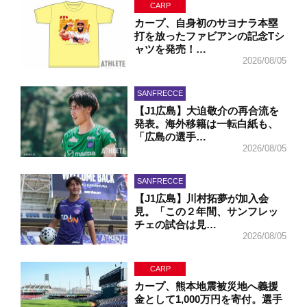
CARP
カープ、自身初のサヨナラ本塁
打を放ったファビアンの記念Tシ
ャツを発売！…
2026/08/05
SANFRECCE
【J1広島】大迫敬介の再合流を
発表。海外移籍は一転白紙も、
「広島の選手…
2026/08/05
SANFRECCE
【J1広島】川村拓夢が加入会
見。「この２年間、サンフレッ
チェの試合は見…
2026/08/05
CARP
カープ、熊本地震被災地へ義援
金として1,000万円を寄付。選手