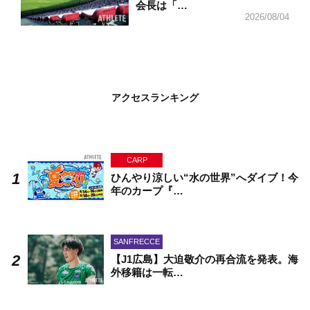
会長は「…
2026/08/04
アクセスランキング
CARP
ひんやり涼しい“水の世界”へダイブ！今
年のカープ『…
SANFRECCE
【J1広島】大迫敬介の再合流を発表。海
外移籍は一転…