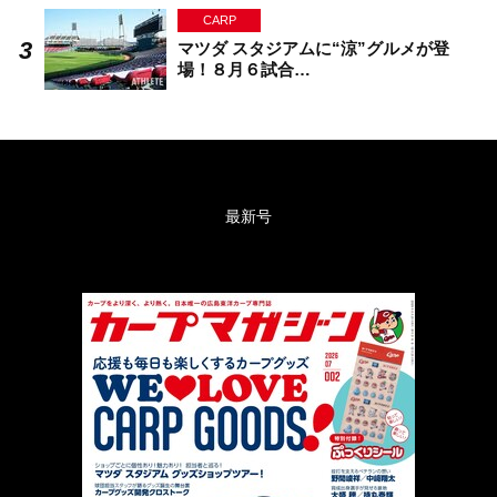
CARP
マツダ スタジアムに“涼”グルメが登
場！８月６試合…
最新号