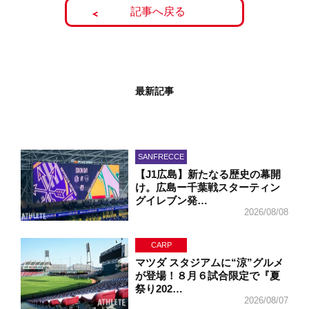
記事へ戻る
最新記事
SANFRECCE
【J1広島】新たなる歴史の幕開
け。広島ー千葉戦スターティン
グイレブン発…
2026/08/08
CARP
マツダ スタジアムに“涼”グルメ
が登場！８月６試合限定で『夏
祭り202…
2026/08/07