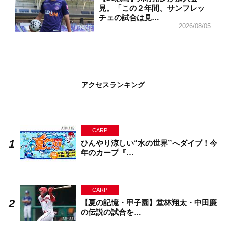
見。「この２年間、サンフレッ
チェの試合は見…
2026/08/05
アクセスランキング
CARP
ひんやり涼しい“水の世界”へダイブ！今
年のカープ『…
CARP
【夏の記憶・甲子園】堂林翔太・中田廉
の伝説の試合を…