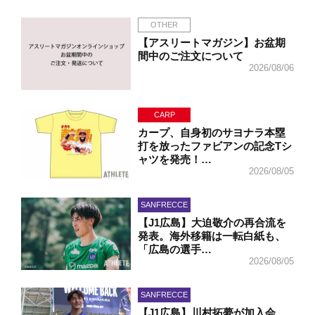
OTHER
【アスリートマガジン】お盆期
間中のご注文について
2026/08/06
CARP
カープ、自身初のサヨナラ本塁
打を放ったファビアンの記念Tシ
ャツを発売！…
2026/08/05
SANFRECCE
【J1広島】大迫敬介の再合流を
発表。海外移籍は一転白紙も、
「広島の選手…
2026/08/05
SANFRECCE
【J1広島】川村拓夢が加入会