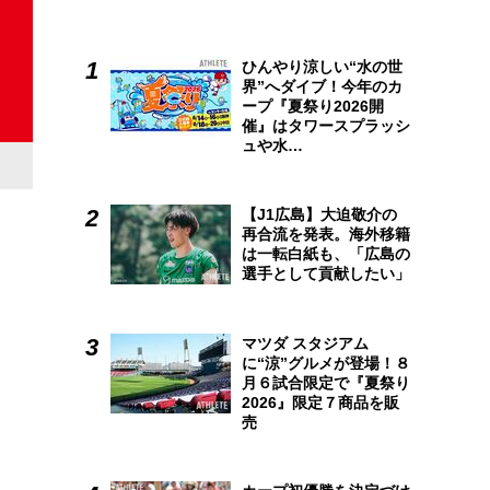
ひんやり涼しい“水の世
界”へダイブ！今年のカ
ープ『夏祭り2026開
催』はタワースプラッシ
ュや水…
【J1広島】大迫敬介の
再合流を発表。海外移籍
は一転白紙も、「広島の
選手として貢献したい」
マツダ スタジアム
に“涼”グルメが登場！８
月６試合限定で『夏祭り
2026』限定７商品を販
売