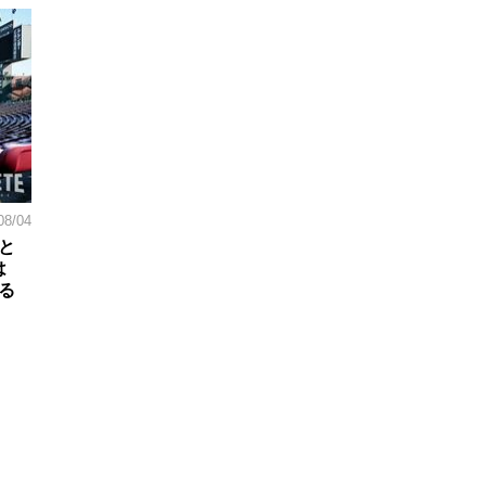
08/04
と
は
る