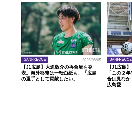
SANFRECCE
SANFRECCE
2026/08/05
【J1広島】大迫敬介の再合流を発
【J1広島
表。海外移籍は一転白紙も、「広島
「この２年
の選手として貢献したい」
合は見なか
広島愛