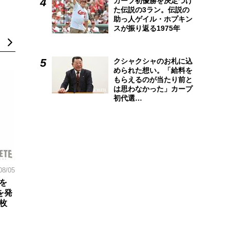
カープ初優勝を決定づけ
た伝説の3ラン。伝説の
助っ人ゲイル・ホプキン
スが振り返る1975年
クシャクシャのお札に込
められた想い。「給料を
もらえるのが当たり前と
は思わなかった」カープ
初代選…
08/05
を
を発
枚