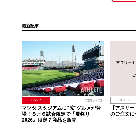
最新記事
CARP
OTHER
2026/08/07
マツダ スタジアムに“涼”グルメが登
【アスリー
場！８月６試合限定で『夏祭り
のご注文に
2026』限定７商品を販売