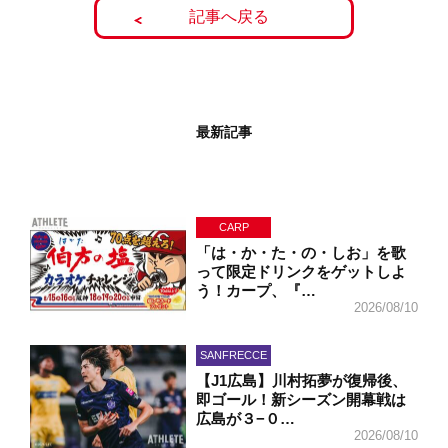
記事へ戻る
最新記事
CARP
「は・か・た・の・しお」を歌
って限定ドリンクをゲットしよ
う！カープ、『…
2026/08/10
SANFRECCE
【J1広島】川村拓夢が復帰後、
即ゴール！新シーズン開幕戦は
広島が３−０…
2026/08/10