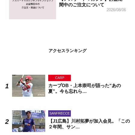
間中のご注文について
2026/08/06
アクセスランキング
CARP
カープOB・上本崇司が語った“あの
夏”。今も忘れら…
SANFRECCE
【J1広島】川村拓夢が加入会見。「この
２年間、サン…