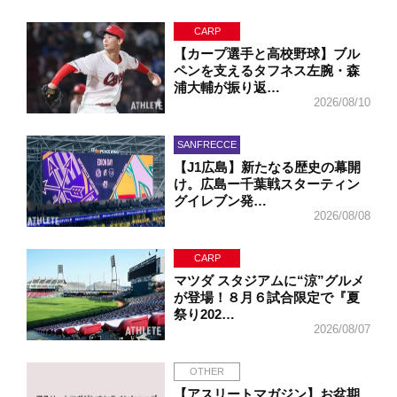
CARP
【カープ選手と高校野球】ブル
ペンを支えるタフネス左腕・森
浦大輔が振り返…
2026/08/10
SANFRECCE
【J1広島】新たなる歴史の幕開
け。広島ー千葉戦スターティン
グイレブン発…
2026/08/08
CARP
マツダ スタジアムに“涼”グルメ
が登場！８月６試合限定で『夏
祭り202…
2026/08/07
OTHER
【アスリートマガジン】お盆期