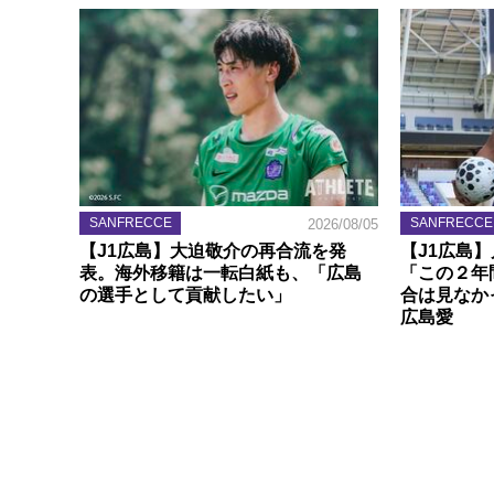
SANFRECCE
SANFRECCE
2026/08/05
【J1広島】大迫敬介の再合流を発
【J1広島
表。海外移籍は一転白紙も、「広島
「この２年
の選手として貢献したい」
合は見なか
広島愛