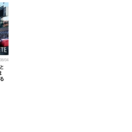
08/04
と
は
る