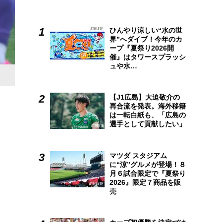
ひんやり涼しい“水の世
界”へダイブ！今年のカ
ープ『夏祭り2026開
催』はタワースプラッシ
ュや水…
【J1広島】大迫敬介の
再合流を発表。海外移籍
は一転白紙も、「広島の
選手として貢献したい」
マツダ スタジアム
に“涼”グルメが登場！８
月６試合限定で『夏祭り
2026』限定７商品を販
売