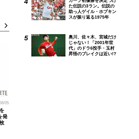
カープ初優勝を決定づけ
た伝説の3ラン。伝説の
助っ人ゲイル・ホプキン
スが振り返る1975年
奥川、佐々木、宮城だけ
じゃない！「2001年世
代」のドラ6投手・玉村
昇悟のブレイクは近い!?
08/05
を
を発
枚