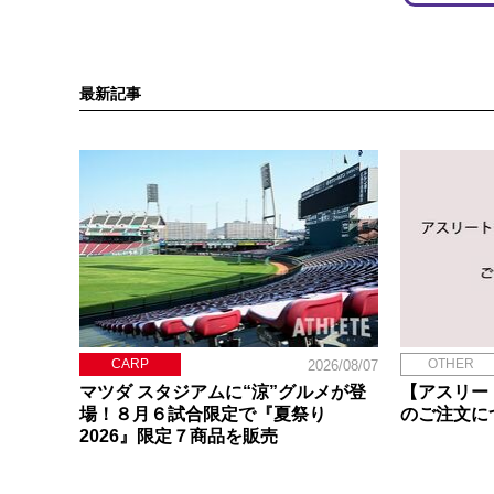
最新記事
CARP
OTHER
2026/08/07
マツダ スタジアムに“涼”グルメが登
【アスリー
場！８月６試合限定で『夏祭り
のご注文に
2026』限定７商品を販売