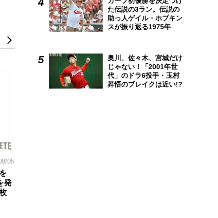
カープ初優勝を決定づけ
た伝説の3ラン。伝説の
助っ人ゲイル・ホプキン
スが振り返る1975年
奥川、佐々木、宮城だけ
じゃない！「2001年世
代」のドラ6投手・玉村
昇悟のブレイクは近い!?
08/05
を
を発
枚