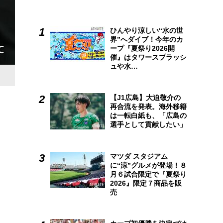
ひんやり涼しい“水の世
界”へダイブ！今年のカ
ープ『夏祭り2026開
催』はタワースプラッシ
ュや水…
【J1広島】大迫敬介の
再合流を発表。海外移籍
は一転白紙も、「広島の
選手として貢献したい」
マツダ スタジアム
に“涼”グルメが登場！８
月６試合限定で『夏祭り
2026』限定７商品を販
売