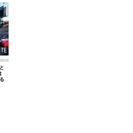
08/04
と
は
る