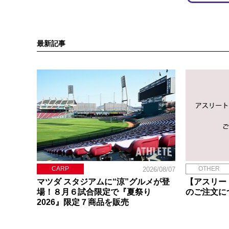
最新記事
CARP
OTHER
2026/08/07
マツダ スタジアムに“涼”グルメが登
【アスリー
場！８月６試合限定で『夏祭り
のご注文に
2026』限定７商品を販売