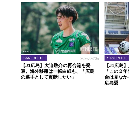
SANFRECCE
SANFRECCE
2026/08/05
【J1広島】大迫敬介の再合流を発
【J1広島
表。海外移籍は一転白紙も、「広島
「この２年
の選手として貢献したい」
合は見なか
広島愛