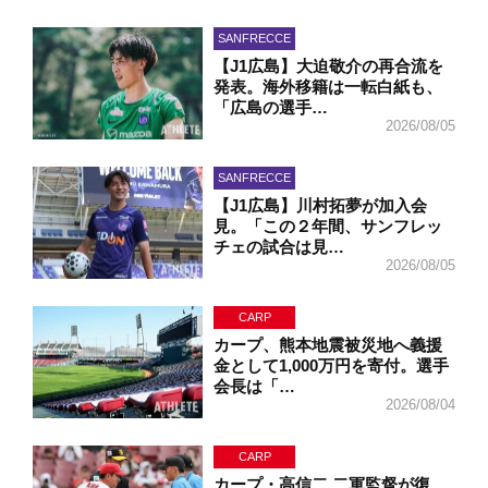
SANFRECCE
【J1広島】大迫敬介の再合流を
発表。海外移籍は一転白紙も、
「広島の選手…
2026/08/05
SANFRECCE
【J1広島】川村拓夢が加入会
見。「この２年間、サンフレッ
チェの試合は見…
2026/08/05
CARP
カープ、熊本地震被災地へ義援
金として1,000万円を寄付。選手
会長は「…
2026/08/04
CARP
カープ・高信二 二軍監督が復