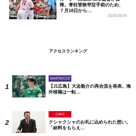
帰。脊柱管狭窄症手術のため、
７月18日から…
2026/08/04
アクセスランキング
SANFRECCE
【J1広島】大迫敬介の再合流を発表。海
外移籍は一転…
CARP
クシャクシャのお札に込められた想い。
「給料をもらえ…